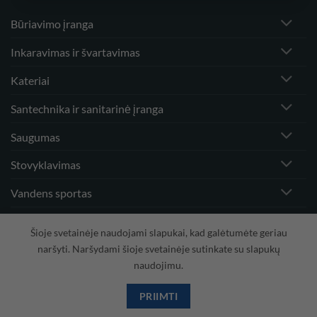
Būriavimo įranga
Inkaravimas ir švartavimas
Kateriai
Santechnika ir sanitarinė įranga
Saugumas
Stovyklavimas
Vandens sportas
Vėjo greičio matuokliai ir priedai
Šioje svetainėje naudojami slapukai, kad galėtumėte geriau
naršyti. Naršydami šioje svetainėje sutinkate su slapukų
naudojimu.
Visa
PayPal
Stripe
MasterCard
Cash
On
PRIIMTI
Copyright 2026 ©
Hidrodinamika
Delivery