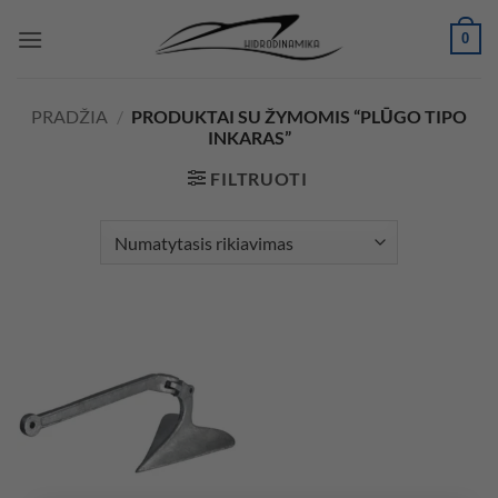
Skip
0
to
content
PRADŽIA
/
PRODUKTAI SU ŽYMOMIS “PLŪGO TIPO
INKARAS”
FILTRUOTI