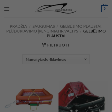
Skip
0
to
content
PRADŽIA
/
SAUGUMAS
/
GELBĖJIMO PLAUSTAI,
PLŪDURIAVIMO ĮRENGINIAI IR VALTYS
/
GELBĖJIMO
PLAUSTAI
FILTRUOTI