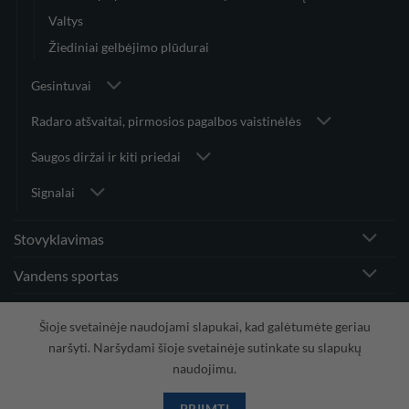
Valtys
Žiediniai gelbėjimo plūdurai
Gesintuvai
Radaro atšvaitai, pirmosios pagalbos vaistinėlės
Saugos diržai ir kiti priedai
Signalai
Stovyklavimas
Vandens sportas
Vėjo greičio matuokliai ir priedai
Šioje svetainėje naudojami slapukai, kad galėtumėte geriau
naršyti. Naršydami šioje svetainėje sutinkate su slapukų
naudojimu.
Visa
PayPal
Stripe
MasterCard
Cash
On
PRIIMTI