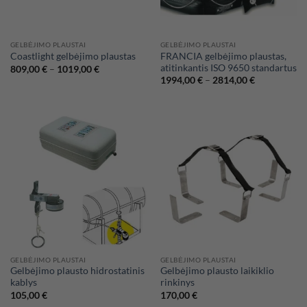
GELBĖJIMO PLAUSTAI
GELBĖJIMO PLAUSTAI
FRANCIA gelbėjimo plaustas,
Coastlight gelbėjimo plaustas
atitinkantis ISO 9650 standartus
Price
809,00
€
–
1019,00
€
range:
Price
1994,00
€
–
2814,00
€
809,00 €
range:
through
1994,00 €
1019,00 €
through
2814,00 €
GELBĖJIMO PLAUSTAI
GELBĖJIMO PLAUSTAI
Gelbėjimo plausto hidrostatinis
Gelbėjimo plausto laikiklio
kablys
rinkinys
105,00
€
170,00
€