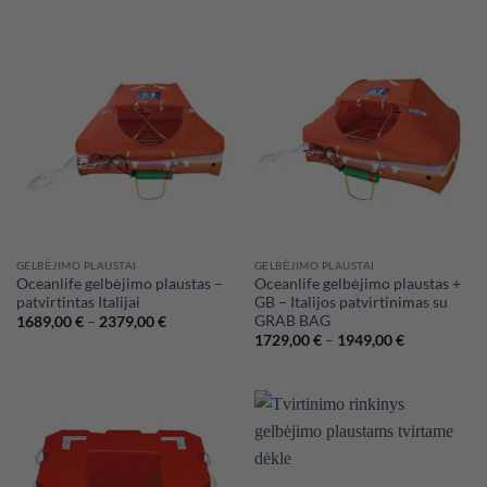
GELBĖJIMO PLAUSTAI
GELBĖJIMO PLAUSTAI
Oceanlife gelbėjimo plaustas –
Oceanlife gelbėjimo plaustas +
patvirtintas Italijai
GB – Italijos patvirtinimas su
GRAB BAG
Price
1689,00
€
–
2379,00
€
range:
Price
1729,00
€
–
1949,00
€
1689,00 €
range:
through
1729,00 €
2379,00 €
through
1949,00 €