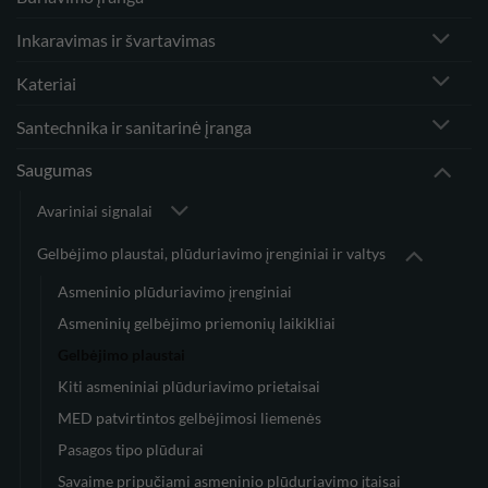
Inkaravimas ir švartavimas
Kateriai
Santechnika ir sanitarinė įranga
Saugumas
Avariniai signalai
Gelbėjimo plaustai, plūduriavimo įrenginiai ir valtys
Asmeninio plūduriavimo įrenginiai
Asmeninių gelbėjimo priemonių laikikliai
Gelbėjimo plaustai
Kiti asmeniniai plūduriavimo prietaisai
MED patvirtintos gelbėjimosi liemenės
Pasagos tipo plūdurai
Savaime pripučiami asmeninio plūduriavimo įtaisai