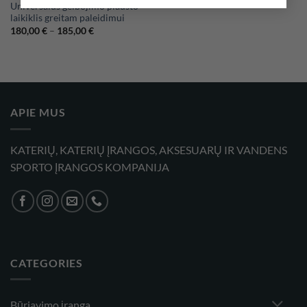
Universalus gelbėjimo plausto
laikiklis greitam paleidimui
Price
180,00
€
–
185,00
€
range:
180,00 €
through
185,00 €
APIE MUS
KATERIŲ, KATERIŲ ĮRANGOS, AKSESUARŲ IR VANDENS
SPORTO ĮRANGOS KOMPANIJA
CATEGORIES
Būriavimo įranga