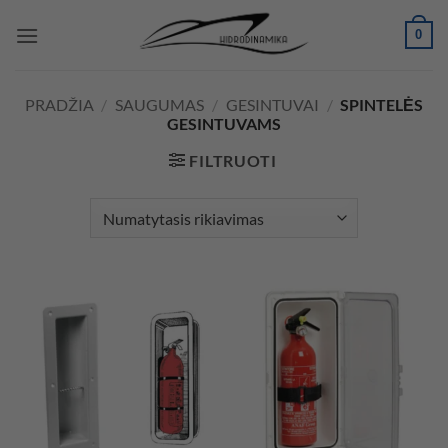
Skip
0
to
content
PRADŽIA
/
SAUGUMAS
/
GESINTUVAI
/
SPINTELĖS
GESINTUVAMS
FILTRUOTI