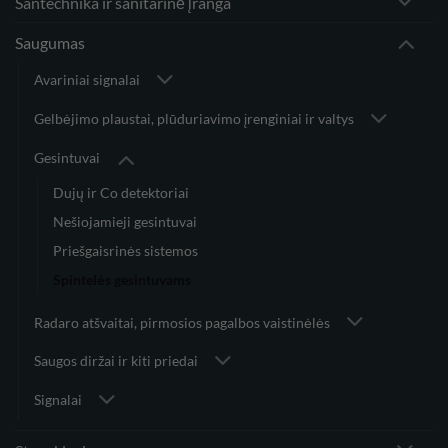
Santechnika ir sanitarinė įranga
Saugumas
Avariniai signalai
Gelbėjimo plaustai, plūduriavimo įrenginiai ir valtys
Gesintuvai
Dujų ir Co detektoriai
Nešiojamieji gesintuvai
Priešgaisrinės sistemos
Spintelės gesintuvams
Radaro atšvaitai, pirmosios pagalbos vaistinėlės
Saugos diržai ir kiti priedai
Signalai