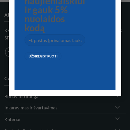
naujienlaiškiui
ir gauk 5%
APIE MUS
nuolaidos
kodą
KATERIŲ, KATERIŲ ĮRANGOS, AKSESUARŲ IR VANDENS
SPORTO ĮRANGOS KOMPANIJA
CATEGORIES
Būriavimo įranga
Inkaravimas ir švartavimas
Kateriai