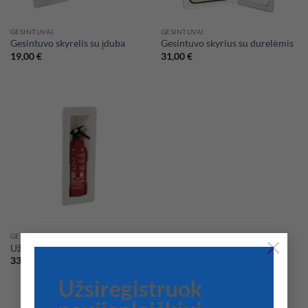
GESINTUVAI
GESINTUVAI
Gesintuvo skyrelis su įduba
Gesintuvo skyrius su durelėmis
19,00
€
31,00
€
GESINTUVAI
×
Užfiksuojamas gesintuvo skyrius
33,00
€
Užsiregistruok