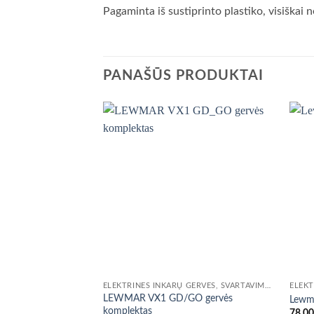
Pagaminta iš sustiprinto plastiko, visiškai
PANAŠŪS PRODUKTAI
ELEKTRINĖS INKARŲ GERVĖS, ŠVARTAVIMO VARIKLIAI
LEWMAR VX1 GD/GO gervės
Lewma
komplektas
78,0