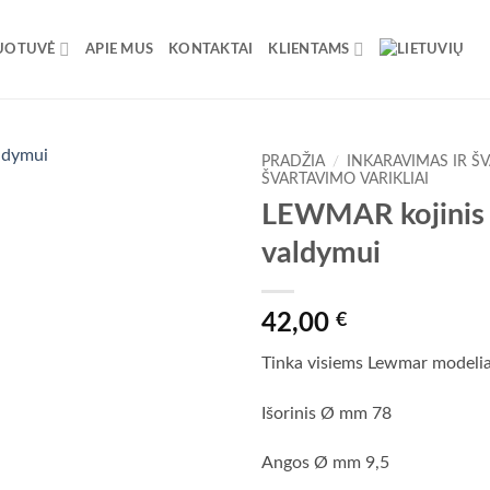
UOTUVĖ
APIE MUS
KONTAKTAI
KLIENTAMS
PRADŽIA
/
INKARAVIMAS IR Š
ŠVARTAVIMO VARIKLIAI
LEWMAR kojinis j
valdymui
42,00
€
Tinka visiems Lewmar modeli
Išorinis Ø mm 78
Angos Ø mm 9,5