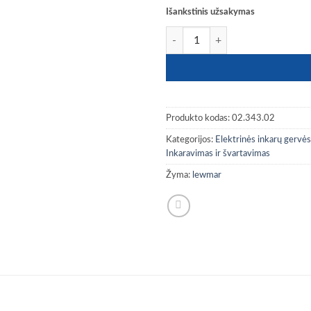
Išankstinis užsakymas
produkto kiekis: LEWMAR kojinis j
Produkto kodas:
02.343.02
Kategorijos:
Elektrinės inkarų gervės,
Inkaravimas ir švartavimas
Žyma:
lewmar