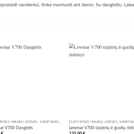
 nepralaidi vandeniui, tinka montuoti ant denio. Su dangteliu. Lab
ELEKTRINĖS INKARŲ GERVĖS, ŠVARTAVIMO VARIKLIAI
r V700 Dangtelis
Lewmar V700 tarpinių ir guolių rink
0
€
135,00
€