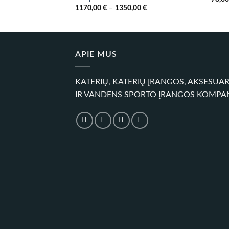
Price
1170,00
€
–
1350,00
€
range:
1170,00 €
through
1350,00 €
APIE MUS
KATERIŲ, KATERIŲ ĮRANGOS, AKSESUA
IR VANDENS SPORTO ĮRANGOS KOMPA