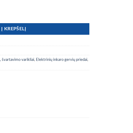
ungiklis elektriniam valdymui
Į KREPŠELĮ
 švartavimo varikliai
,
Elektrinių inkaro gervių priedai
,