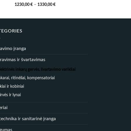
Price
1230,00
€
–
1330,00
€
range:
1230,00 €
through
1330,00 €
TEGORIES
iavimo įranga
ravimas ir švartavimas
lektrinės inkarų gervės, švartavimo varikliai
nkarai, ritinėliai, kompensatoriai
rklai ir kobiniai
irvės ir lynai
riai
echnika ir sanitarinė įranga
gumas