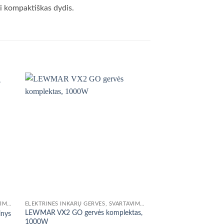
ai kompaktiškas dydis.
ELEKTRINĖS INKARŲ GERVĖS, ŠVARTAVIMO VARIKLIAI
ELEKTRINĖS INKARŲ GERVĖS, ŠVARTAVIMO VARIKLIAI
LEWMAR VX2 GO gervės komplektas,
inys
Lewmar V700 varikli
1000W
260,00
€