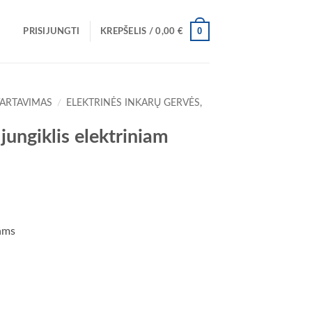
0
PRISIJUNGTI
KREPŠELIS /
0,00
€
VARTAVIMAS
/
ELEKTRINĖS INKARŲ GERVĖS,
ungiklis elektriniam
ams