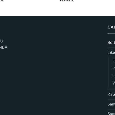
CA
RŲ
Būr
NIJA
Inka
E
I
I
V
Kate
Sant
Sau