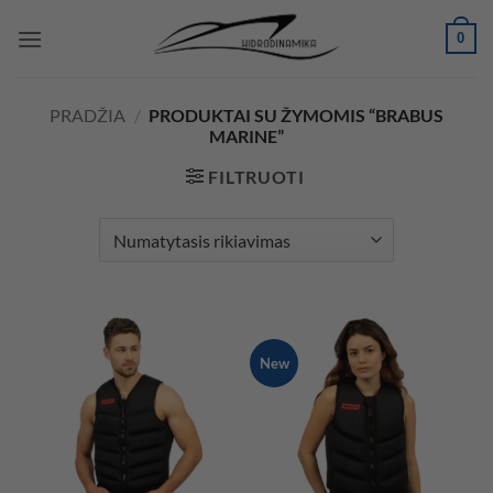
Skip
0
to
content
PRADŽIA
/
PRODUKTAI SU ŽYMOMIS “BRABUS
MARINE”
FILTRUOTI
New