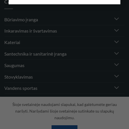
CATEGORIES
Būriavimo įranga
Inkaravimas ir švartavimas
Kateriai
Santechnika ir sanitarinė įranga
Saugumas
Stovyklavimas
Vandens sportas
Vėjo greičio matuokliai ir priedai
Šioje svetainėje naudojami slapukai, kad galėtumėte geriau
naršyti. Naršydami šioje svetainėje sutinkate su slapukų
naudojimu.
Visa
PayPal
Stripe
MasterCard
Cash
On