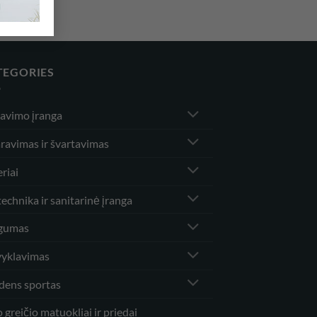
TEGORIES
iavimo įranga
ravimas ir švartavimas
riai
echnika ir sanitarinė įranga
gumas
vyklavimas
dens sportas
 greičio matuokliai ir priedai