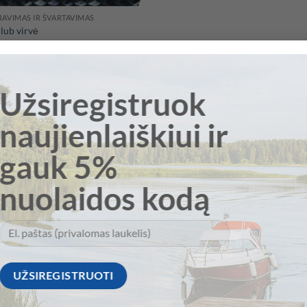
RAVIMAS IR ŠVARTAVIMAS
lub virvė
Price
00
€
–
2079,00
€
range:
849,00 €
through
2079,00 €
Užsiregistruok
naujienlaiškiui ir
gauk 5%
nuolaidos kodą