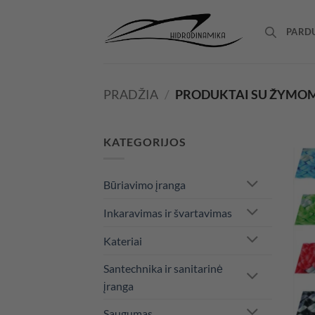
Skip
to
PARD
content
PRADŽIA
/
PRODUKTAI SU ŽYMOMI
KATEGORIJOS
Būriavimo įranga
Inkaravimas ir švartavimas
Kateriai
Santechnika ir sanitarinė
įranga
Saugumas