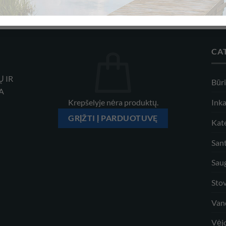
CA
Ų IR
Būr
A
Krepšelyje nėra produktų.
Inka
GRĮŽTI Į PARDUOTUVĘ
Kate
Sant
Sau
Sto
Van
Vėjo