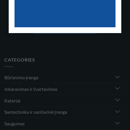
Krepšelyje nėra produktų.
GRĮŽTI Į PARDUOTUVĘ
CATEGORIES
Būriavimo įranga
Inkaravimas ir švartavimas
Kateriai
Santechnika ir sanitarinė įranga
Saugumas