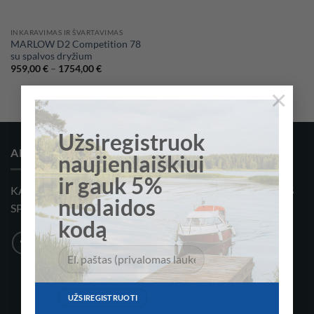
INKARAVIMAS IR ŠVARTAVIMAS
MARLOW D2 Competition 78
su spalvos dryžium
Price
959,00
€
–
1754,00
€
range:
959,00 €
×
through
1754,00 €
Užsiregistruok
APIE MUS
naujienlaiškiui
ir gauk 5%
KATERIŲ, KATERIŲ ĮRANGOS, AKSESUARŲ IR VANDENS
nuolaidos
SPORTO ĮRANGOS KOMPANIJA
kodą