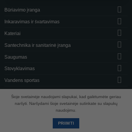
Būriavimo įranga
Inkaravimas ir švartavimas
Kateriai
Santechnika ir sanitarinė įranga
Saugumas
Stovyklavimas
Vandens sportas
Vėjo greičio matuokliai ir priedai
Šioje svetainėje naudojami slapukai, kad galėtumėte geriau
naršyti. Naršydami šioje svetainėje sutinkate su slapukų
naudojimu.
Visa
PayPal
Stripe
MasterCard
Cash
On
PRIIMTI
Copyright 2026 ©
Hidrodinamika
Delivery