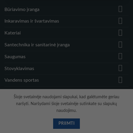
Būriavimo įranga
Inkaravimas ir švartavimas
Kateriai
Santechnika ir sanitarinė įranga
Saugumas
Stovyklavimas
Vandens sportas
Vėjo greičio matuokliai ir priedai
Šioje svetainėje naudojami slapukai, kad galėtumėte geriau
naršyti. Naršydami šioje svetainėje sutinkate su slapukų
naudojimu.
Visa
PayPal
Stripe
MasterCard
Cash
On
PRIIMTI
Copyright 2026 ©
Hidrodinamika
Delivery