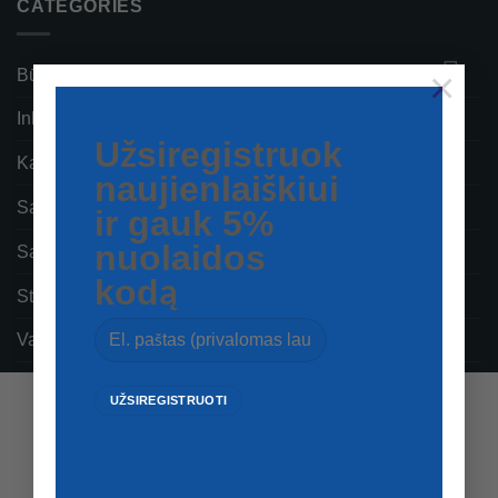
CATEGORIES
×
Būriavimo įranga
Inkaravimas ir švartavimas
Užsiregistruok
Kateriai
naujienlaiškiui
Santechnika ir sanitarinė įranga
ir gauk 5%
nuolaidos
Saugumas
kodą
Stovyklavimas
Vandens sportas
Vėjo greičio matuokliai ir priedai
Šioje svetainėje naudojami slapukai, kad galėtumėte geriau
naršyti. Naršydami šioje svetainėje sutinkate su slapukų
naudojimu.
Visa
PayPal
Stripe
MasterCard
Cash
On