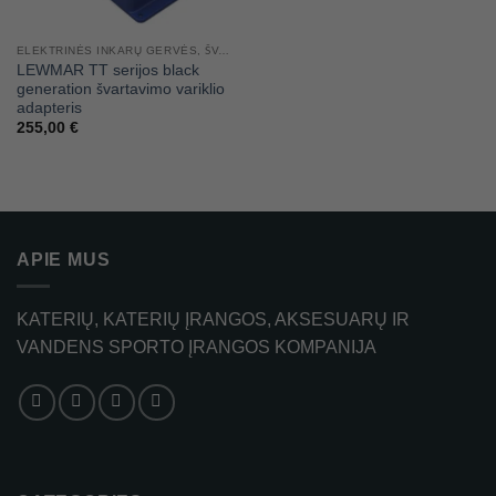
ELEKTRINĖS INKARŲ GERVĖS, ŠVARTAVIMO VARIKLIAI
LEWMAR TT serijos black
generation švartavimo variklio
adapteris
255,00
€
APIE MUS
KATERIŲ, KATERIŲ ĮRANGOS, AKSESUARŲ IR
VANDENS SPORTO ĮRANGOS KOMPANIJA