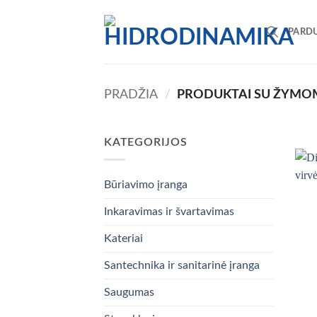
Skip
to
PARD
content
PRADŽIA
/
PRODUKTAI SU ŽYMOM
KATEGORIJOS
Būriavimo įranga
Inkaravimas ir švartavimas
Kateriai
Santechnika ir sanitarinė įranga
Saugumas