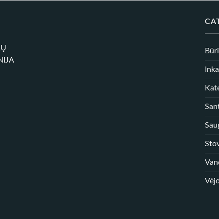
CA
RŲ
Būr
NIJA
Inka
Kate
Sant
Sau
Sto
Van
Vėjo