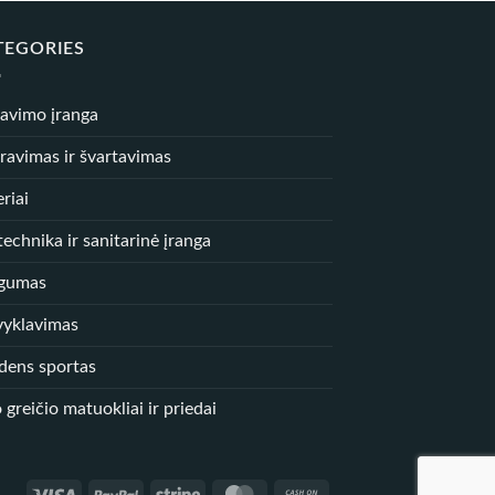
TEGORIES
iavimo įranga
ravimas ir švartavimas
riai
echnika ir sanitarinė įranga
gumas
vyklavimas
dens sportas
 greičio matuokliai ir priedai
Visa
PayPal
Stripe
MasterCard
Cash