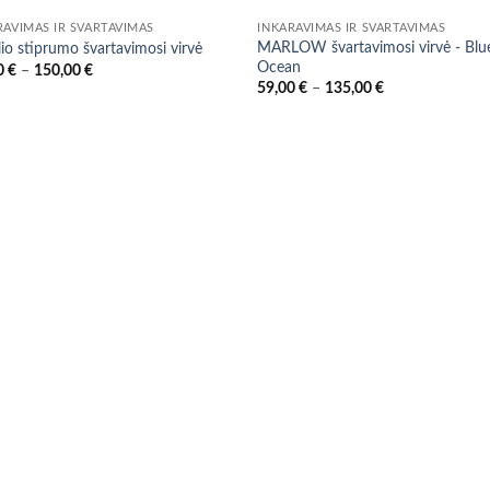
RAVIMAS IR ŠVARTAVIMAS
INKARAVIMAS IR ŠVARTAVIMAS
MARLOW švartavimosi virvė - Blu
io stiprumo švartavimosi virvė
Ocean
Price
0
€
–
150,00
€
range:
Price
59,00
€
–
135,00
€
10,00 €
range:
through
59,00 €
150,00 €
through
135,00 €