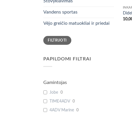
Stovyklavimas
INKA
Vandens sportas
Didel
10,0
Vėjo greičio matuokliai ir priedai
Min
Maks
FILTRUOTI
kaina
kaina
PAPILDOMI FILTRAI
Gamintojas
Jobe
0
TIME4ADV
0
4ADV Marine
0