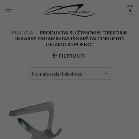
Skip
0
to
content
PRADŽIA
/
PRODUKTAI SU ŽYMOMIS “TREFOIL®
INKARAS PAGAMINTAS IŠ KARŠTAI CINKUOTO
LIEJAMOJO PLIENO”
FILTRUOTI