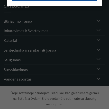
CATEGORIES
Būriavimo įranga
Inkaravimas ir švartavimas
Kateriai
Santechnika ir sanitarinė įranga
Saugumas
Stovyklavimas
Vandens sportas
Vėjo greičio matuokliai ir priedai
Šioje svetainėje naudojami slapukai, kad galėtumėte geriau
naršyti. Naršydami šioje svetainėje sutinkate su slapukų
naudojimu.
Visa
PayPal
Stripe
MasterCard
Cash