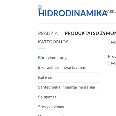
Skip
to
PARD
content
PRADŽIA
/
PRODUKTAI SU ŽYMOMI
KATEGORIJOS
Res
Prod
Būriavimo įranga
Res
Inkaravimas ir švartavimas
Kateriai
Santechnika ir sanitarinė įranga
Saugumas
Stovyklavimas