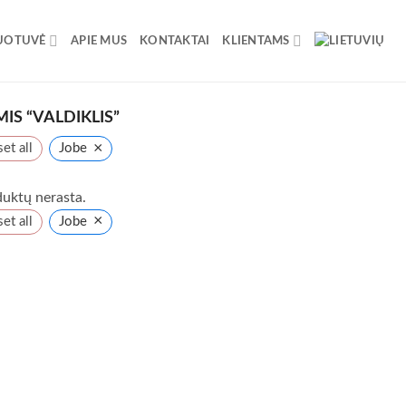
UOTUVĖ
APIE MUS
KONTAKTAI
KLIENTAMS
S “VALDIKLIS”
×
et all
Jobe
uktų nerasta.
×
et all
Jobe