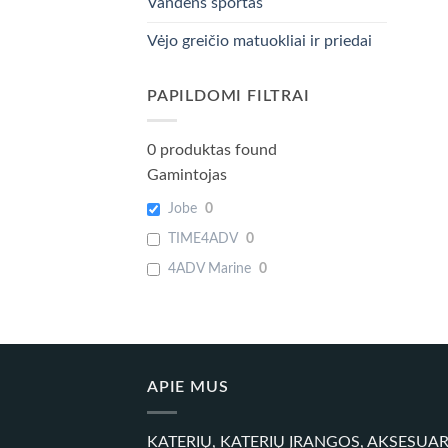
Vandens sportas
Vėjo greičio matuokliai ir priedai
PAPILDOMI FILTRAI
0
produktas found
Gamintojas
Jobe
0
TIME4ADV
0
4ADV Marine
0
APIE MUS
KATERIŲ, KATERIŲ ĮRANGOS, AKSESUA