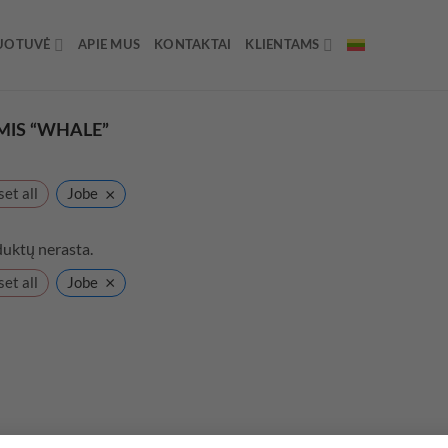
UOTUVĖ
APIE MUS
KONTAKTAI
KLIENTAMS
IS “WHALE”
×
et all
Jobe
uktų nerasta.
×
et all
Jobe