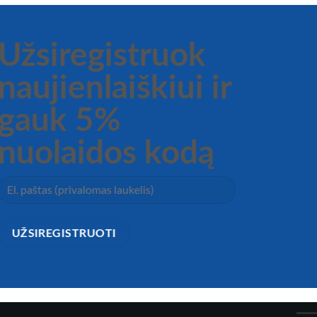
Užsiregistruok
naujienlaiškiui ir
gauk 5%
nuolaidos kodą
CA