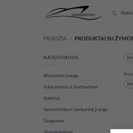
Skip
to
PARD
content
PRADŽIA
/
PRODUKTAI SU ŽYMOM
Res
KATEGORIJOS
Prod
Būriavimo įranga
Res
Inkaravimas ir švartavimas
Kateriai
Santechnika ir sanitarinė įranga
Saugumas
Stovyklavimas