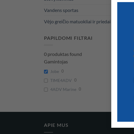
Vandens sportas
Vėjo greičio matuokliai ir priedai
PAPILDOMI FILTRAI
0
produktas found
Gamintojas
Jobe
0
TIME4ADV
0
4ADV Marine
0
APIE MUS