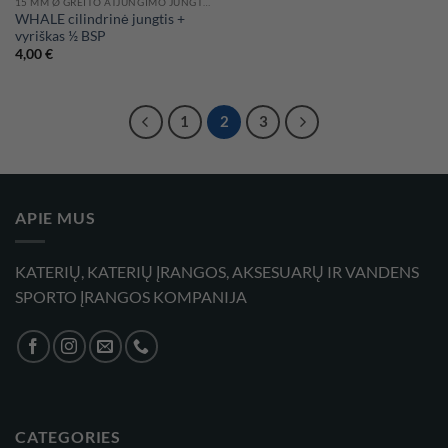
15 MM Ø GREITO ATJUNGIMO JUNGTYS WHALE HIDRAULINĖMS SISTEMOMS
WHALE cilindrinė jungtis +
vyriškas ½ BSP
4,00
€
1
2
3
APIE MUS
KATERIŲ, KATERIŲ ĮRANGOS, AKSESUARŲ IR VANDENS
SPORTO ĮRANGOS KOMPANIJA
CATEGORIES