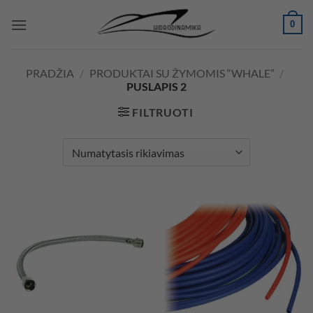
Skip
0
to
content
PRADŽIA
/
PRODUKTAI SU ŽYMOMIS “WHALE”
/
PUSLAPIS 2
FILTRUOTI