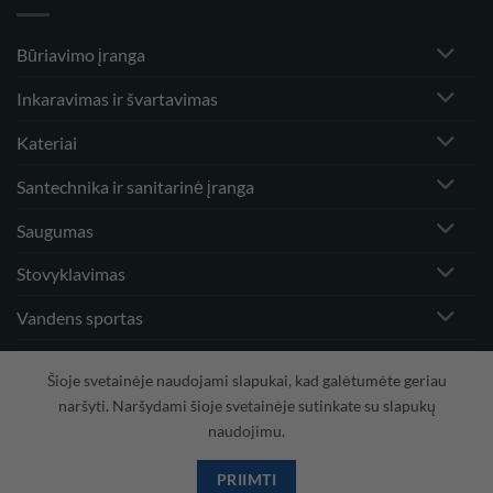
Būriavimo įranga
Inkaravimas ir švartavimas
Kateriai
Santechnika ir sanitarinė įranga
Saugumas
Stovyklavimas
Vandens sportas
Vėjo greičio matuokliai ir priedai
Šioje svetainėje naudojami slapukai, kad galėtumėte geriau
naršyti. Naršydami šioje svetainėje sutinkate su slapukų
naudojimu.
Visa
PayPal
Stripe
MasterCard
Cash
On
PRIIMTI
Copyright 2026 ©
Hidrodinamika