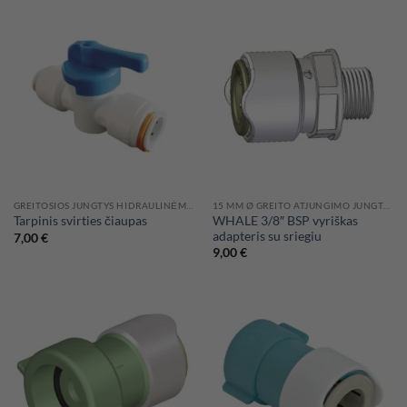
through
through
52,00 €
77,00 €
GREITOSIOS JUNGTYS HIDRAULINĖMS SISTEMOMS
15 MM Ø GREITO ATJUNGIMO JUNGTYS WHALE HIDRAULINĖMS SISTEMOMS
WHALE 3/8″ BSP vyriškas
Tarpinis svirties čiaupas
adapteris su sriegiu
7,00
€
9,00
€