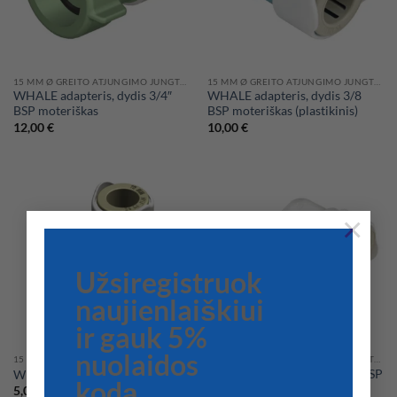
15 MM Ø GREITO ATJUNGIMO JUNGTYS WHALE HIDRAULINĖMS SISTEMOMS
15 MM Ø GREITO ATJUNGIMO JUNGTYS WHALE HIDRAULINĖMS SISTEMOMS
WHALE adapteris, dydis 3/4″
WHALE adapteris, dydis 3/8
BSP moteriškas
BSP moteriškas (plastikinis)
12,00
€
10,00
€
×
Užsiregistruok
naujienlaiškiui
ir gauk 5%
nuolaidos
15 MM Ø GREITO ATJUNGIMO JUNGTYS WHALE HIDRAULINĖMS SISTEMOMS
15 MM Ø GREITO ATJUNGIMO JUNGTYS WHALE HIDRAULINĖMS SISTEMOMS
WHALE alkūnė su sriegiu ½ BSP
WHALE alkūnė
kodą
moteriška
5,00
€