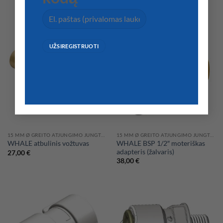
41,00
€
15 MM Ø GREITO ATJUNGIMO JUNGTYS WHALE HIDRAULINĖMS SISTEMOMS
15 MM Ø GREITO ATJUNGIMO JUNGTYS WHALE HIDRAULINĖMS SISTEMOMS
WHALE BSP 1/2″ moteriškas
WHALE atbulinis vožtuvas
adapteris (žalvaris)
27,00
€
38,00
€