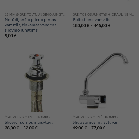
15 MM Ø GREITO ATJUNGIMO JUNGTYS WHALE HIDRAULINĖMS SISTEMOMS
GREITOSIOS JUNGTYS HIDRAULINĖMS SISTEMOMS
Nerūdijančio plieno pintas
Polietileno vamzdis
vamzdis, tinkamas vandens
Price
180,00
€
–
445,00
€
range:
šildymo jungtims
180,00 €
9,00
€
through
445,00 €
ČIAUPAI IR KOJINĖS POMPOS
ČIAUPAI IR KOJINĖS POMPOS
Shower serijos maišytuvai
Slide serijos maišytuvai
Price
Price
38,00
€
–
52,00
€
49,00
€
–
77,00
€
range:
range:
38,00 €
49,00 €