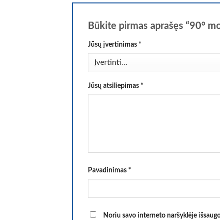
Būkite pirmas aprašęs “90° mo
Jūsų įvertinimas
*
Jūsų atsiliepimas
*
Pavadinimas
*
Noriu savo interneto naršyklėje išsaugoti