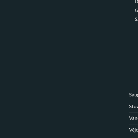
D
G
S
Sau
Sto
Van
Vėjo