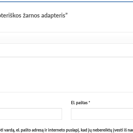
teriškos žarnos adapteris”
El. paštas
*
 vardą, el. pašto adresą ir interneto puslapį, kad jų nebereiktų įvesti iš nau