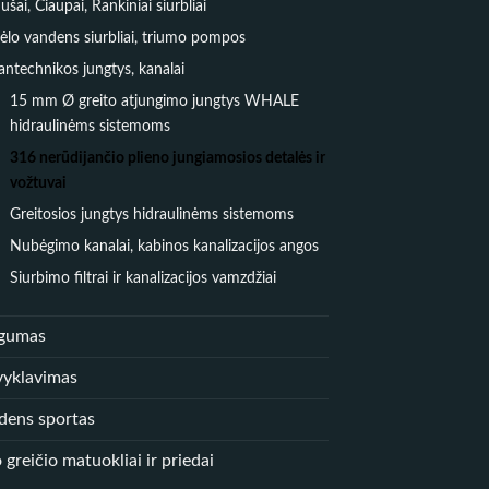
ušai, Čiaupai, Rankiniai siurbliai
ėlo vandens siurbliai, triumo pompos
antechnikos jungtys, kanalai
15 mm Ø greito atjungimo jungtys WHALE
hidraulinėms sistemoms
316 nerūdijančio plieno jungiamosios detalės ir
vožtuvai
Greitosios jungtys hidraulinėms sistemoms
Nubėgimo kanalai, kabinos kanalizacijos angos
Siurbimo filtrai ir kanalizacijos vamzdžiai
gumas
vyklavimas
dens sportas
 greičio matuokliai ir priedai