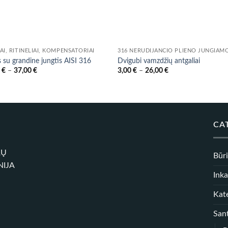
AI, RITINĖLIAI, KOMPENSATORIAI
s su grandine jungtis AISI 316
Dvigubi vamzdžių antgaliai
Price
Price
0
€
–
37,00
€
3,00
€
–
26,00
€
range:
range:
34,00 €
3,00 €
through
through
37,00 €
26,00 €
CA
RŲ
Būr
NIJA
Inka
Kate
Sant