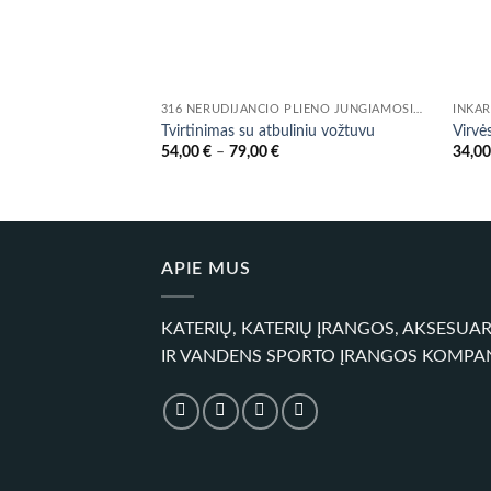
316 NERŪDIJANČIO PLIENO JUNGIAMOSIOS DETALĖS IR VOŽTUVAI
INKAR
Tvirtinimas su atbuliniu vožtuvu
Virvė
Price
54,00
€
–
79,00
€
34,0
range:
54,00 €
through
79,00 €
APIE MUS
KATERIŲ, KATERIŲ ĮRANGOS, AKSESUA
IR VANDENS SPORTO ĮRANGOS KOMPA