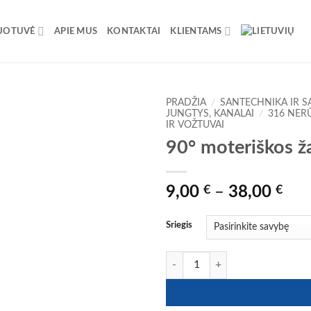
UOTUVĖ
APIE MUS
KONTAKTAI
KLIENTAMS
PRADŽIA
/
SANTECHNIKA IR S
JUNGTYS, KANALAI
/
316 NER
IR VOŽTUVAI
90° moteriškos ž
Pri
9,00
€
–
38,00
€
ran
9,0
Sriegis
thr
38,
produkto kiekis: 90° moteriškos ž