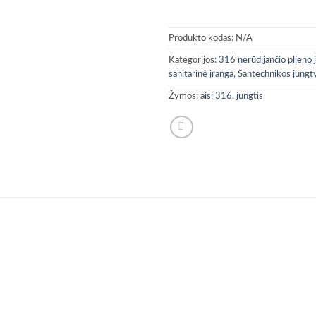
Produkto kodas:
N/A
Kategorijos:
316 nerūdijančio plieno 
sanitarinė įranga
,
Santechnikos jungty
Žymos:
aisi 316
,
jungtis