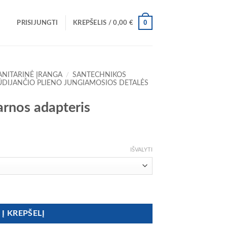
0
PRISIJUNGTI
KREPŠELIS /
0,00
€
ANITARINĖ ĮRANGA
/
SANTECHNIKOS
ŪDIJANČIO PLIENO JUNGIAMOSIOS DETALĖS
arnos adapteris
ce
ge:
IŠVALYTI
0 €
ough
00 €
arnos adapteris
Į KREPŠELĮ