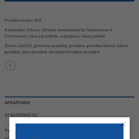
Produkto kodas:
N/A
Kategorijos:
Inkarai, ritinėliai, kompensatoriai
,
Inkaravimas ir
švartavimas
,
Inkarų grandinės, sujungimai, inkarų priedai
Žymos:
aisi316
,
genovese grandinė
,
grandinė
,
grandinė inkarui
,
inkaro
grandinė
,
laivo grandinė
,
nerūdyjančio plieno grandinė
APRAŠYMAS
ATSILIEPIMAI (0)
×
Pailginta versija. Idealiai tinka stacionariai ir švartuotis
prieplaukoje (be gervės).