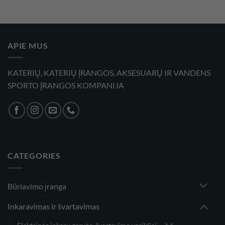
374,00 €
1959,00 €
through
through
2854,00 €
10689,00 
APIE MUS
KATERIŲ, KATERIŲ ĮRANGOS, AKSESUARŲ IR VANDENS
SPORTO ĮRANGOS KOMPANIJA
CATEGORIES
Būriavimo įranga
Inkaravimas ir švartavimas