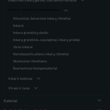
Elektrinės inkarų gervės, švartavimo varikliai
Inkarai, ritinėliai, kompensatoriai
Aliuminiai, žalvariniai inkarų ritinėliai
Inkarai
Inkaro grandinių skylės
Inkarų grandinės, sujungimai, inkarų priedai
Jūros inkarai
Nerūdyjančio plieno inkarų ritinėliai
Skrėmuliai ritinėliams
Švartavimosi kompensatoriai
Irklai ir kobiniai
Virvės ir lynai
Kateriai