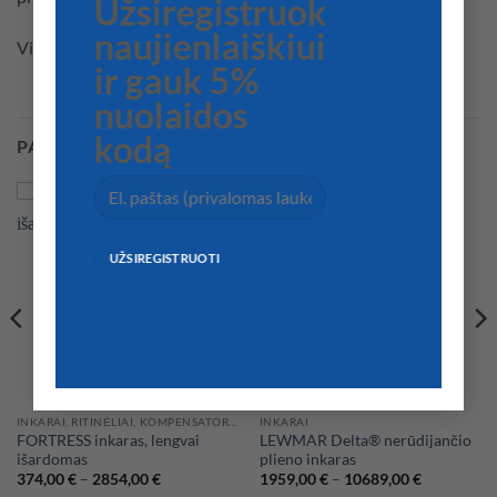
Užsiregistruok
naujienlaiškiui
Visas ilgis - 50 metrų
ir gauk 5%
nuolaidos
kodą
PANAŠŪS PRODUKTAI
INKARAI, RITINĖLIAI, KOMPENSATORIAI
INKARAI
FORTRESS inkaras, lengvai
LEWMAR Delta® nerūdijančio
išardomas
plieno inkaras
Price
Price
374,00
€
–
2854,00
€
1959,00
€
–
10689,00
€
range:
range: