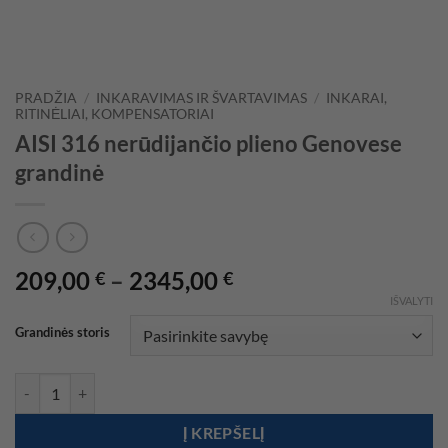
PRADŽIA
/
INKARAVIMAS IR ŠVARTAVIMAS
/
INKARAI,
RITINĖLIAI, KOMPENSATORIAI
AISI 316 nerūdijančio plieno Genovese
grandinė
Price
209,00
–
2345,00
€
€
range:
IŠVALYTI
209,00 €
Grandinės storis
through
2345,00 €
produkto kiekis: AISI 316 nerūdijančio plieno Genovese grandinė
Į KREPŠELĮ