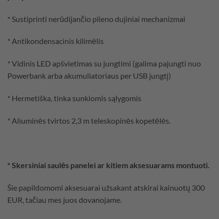
* Sustiprinti nerūdijančio plieno dujiniai mechanizmai
* Antikondensacinis kilimėlis
* Vidinis LED apšvietimas su jungtimi (galima pajungti nuo
Powerbank arba akumuliatoriaus per USB jungtį)
* Hermetiška, tinka sunkiomis sąlygomis
* Aliuminės tvirtos 2,3 m teleskopinės kopetėlės.
* Skersiniai saulės panelei ar kitiem aksesuarams montuoti.
Šie papildomomi aksesuarai užsakant atskirai kainuotų 300
EUR, tačiau mes juos dovanojame.