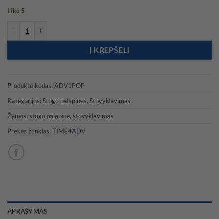
Liko 5
produkto kiekis: Aliuminio korpuso uždaro tipo automobilio stogo 
Į KREPŠELĮ
Produkto kodas:
ADV1POP
Kategorijos:
Stogo palapinės
,
Stovyklavimas
Žymos:
stogo palapinė
,
stovyklavimas
Prekės ženklas:
TIME4ADV
APRAŠYMAS