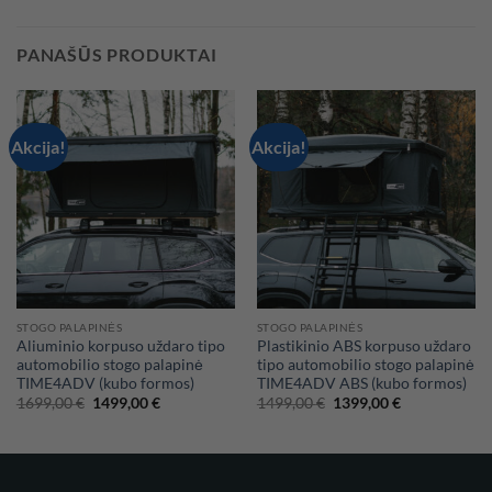
PANAŠŪS PRODUKTAI
Akcija!
Akcija!
STOGO PALAPINĖS
STOGO PALAPINĖS
Aliuminio korpuso uždaro tipo
Plastikinio ABS korpuso uždaro
automobilio stogo palapinė
tipo automobilio stogo palapinė
TIME4ADV (kubo formos)
TIME4ADV ABS (kubo formos)
Original
Current
Original
Current
1699,00
€
1499,00
€
1499,00
€
1399,00
€
price
price
price
price
was:
is:
was:
is:
1699,00 €.
1499,00 €.
1499,00 €.
1399,00 €.