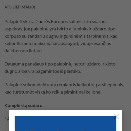
ATSILIEPIMAI (0)
Palapinė skirta šiaurės Europos šalimis, itin svarbus
aspektas, jog palapinė yra tvirto aliuminio ir uždaro tipo
korpuso su sandariu dugnu ir guminėmis tarpinėmis, kad
kelionės metu maksimaliai apsaugotų viduje esančius
daiktus nuo lietaus.
Dauguma panašaus tipo palapinių neturi uždaro ir kieto
dugno arba yra pagamintos iš plastiko.
Palapinė sukomplektuota remiantis keliautojų atsiliepimais,
kad turėtumėt viską ko reikia įsimintinai kelionei.
Komplektą sudaro:
×
* Aliuminio korpuso stogo palapinė.