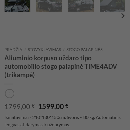
PRADŽIA
/
STOVYKLAVIMAS
/
STOGO PALAPINĖS
Aliuminio korpuso uždaro tipo
automobilio stogo palapinė TIME4ADV
(trikampė)
Original
Current
1799,00
1599,00
€
€
price
price
Išmatavimai - 210*130*150cm. Svoris ~ 80 kg. Automatinis
was:
is:
lengvas atidarymas ir uždarymas.
1799,00 €.
1599,00 €.