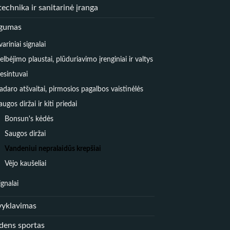
echnika ir sanitarinė įranga
gumas
variniai signalai
elbėjimo plaustai, plūduriavimo įrenginiai ir valtys
esintuvai
adaro atšvaitai, pirmosios pagalbos vaistinėlės
augos diržai ir kiti priedai
Bonsun's kėdės
Saugos diržai
Vandeniui nepralaidūs krepšiai
Vėjo kaušeliai
ignalai
vyklavimas
dens sportas