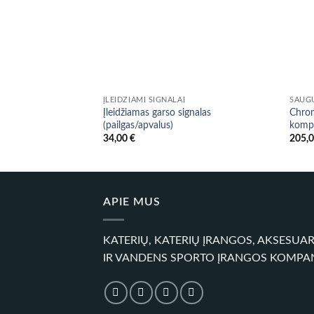
ĮLEIDŽIAMI SIGNALAI
SAUG
Įleidžiamas garso signalas
Chrom
(pailgas/apvalus)
komp
34,00
€
205,
APIE MUS
KATERIŲ, KATERIŲ ĮRANGOS, AKSESUA
IR VANDENS SPORTO ĮRANGOS KOMPA