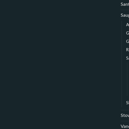
Sant
Sau
A
G
G
R
S
S
Sto
Van