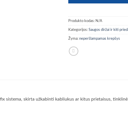
Produkto kodas:
N/A
Kategorijos:
Saugos diržai ir kiti pried
Žyma:
neperšlampamas krepšys
fix sistema, skirta užkabinti kabliukus ar kitus prietaisus, tinkli