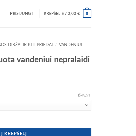
0
PRISIJUNGTI
KREPŠELIS /
0,00
€
OS DIRŽAI IR KITI PRIEDAI
/
VANDENIUI
a vandeniui nepralaidi
ice
nge:
IŠVALYTI
,00 €
rough
,00 €
ta vandeniui nepralaidi kuprinė
Į KREPŠELĮ