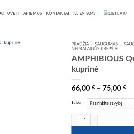
UOTUVĖ
APIE MUS
KONTAKTAI
KLIENTAMS
PRADŽIA
/
SAUGUMAS
/
SAUG
NEPRALAIDŪS KREPŠIAI
AMPHIBIOUS Quot
kuprinė
Pr
66,00
€
–
75,00
€
ra
66
Talpa
th
75
produkto kiekis: AMPHIBIOUS Quo