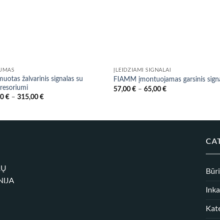
UMAS
ĮLEIDŽIAMI SIGNALAI
uotas žalvarinis signalas su
FIAMM įmontuojamas garsinis sign
resoriumi
Price
57,00
€
–
65,00
€
range:
Price
00
€
–
315,00
€
57,00 €
range:
through
205,00 €
65,00 €
through
315,00 €
CA
RŲ
Būr
NIJA
Inka
Kate