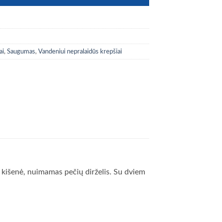
ai
,
Saugumas
,
Vandeniui nepralaidūs krepšiai
nė kišenė, nuimamas pečių dirželis. Su dviem