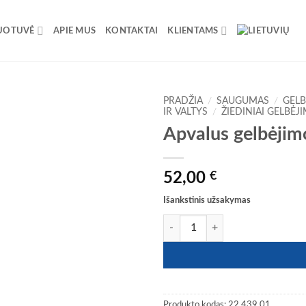
UOTUVĖ
APIE MUS
KONTAKTAI
KLIENTAMS
PRADŽIA
/
SAUGUMAS
/
GELB
IR VALTYS
/
ŽIEDINIAI GELBĖJ
Apvalus gelbėjim
52,00
€
Išankstinis užsakymas
produkto kiekis: Apvalus gelbėjim
Produkto kodas:
22.439.01