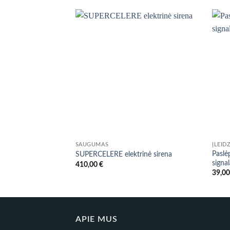
SAUGUMAS
ĮLEID
Paslė
SUPERCELERE elektrinė sirena
signa
410,00
€
39,0
APIE MUS