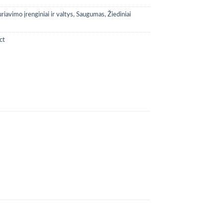
riavimo įrenginiai ir valtys
,
Saugumas
,
Žiediniai
ct