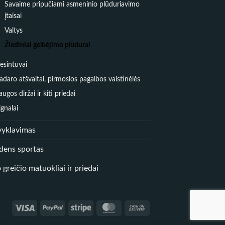
Savaime pripučiami asmeninio plūduriavimo
įtaisai
Valtys
Žiediniai gelbėjimo plūdurai
esintuvai
adaro atšvaitai, pirmosios pagalbos vaistinėlės
augos diržai ir kiti priedai
ignalai
vyklavimas
dens sportas
 greičio matuokliai ir priedai
Visa
PayPal
Stripe
MasterCard
Cash
On