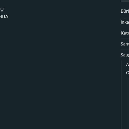
RŲ
Būr
NIJA
Inka
Kate
Sant
Sau
A
G