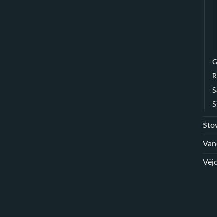
G
R
S
S
Sto
Van
Vėjo