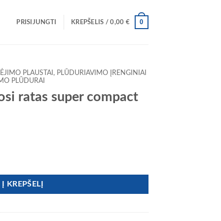
0
PRISIJUNGTI
KREPŠELIS /
0,00
€
ĖJIMO PLAUSTAI, PLŪDURIAVIMO ĮRENGINIAI
IMO PLŪDURAI
osi ratas super compact
osi ratas super compact
Į KREPŠELĮ