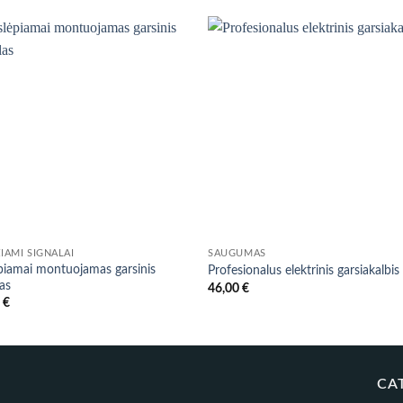
ŽIAMI SIGNALAI
SAUGUMAS
piamai montuojamas garsinis
Profesionalus elektrinis garsiakalbis
las
46,00
€
0
€
CA