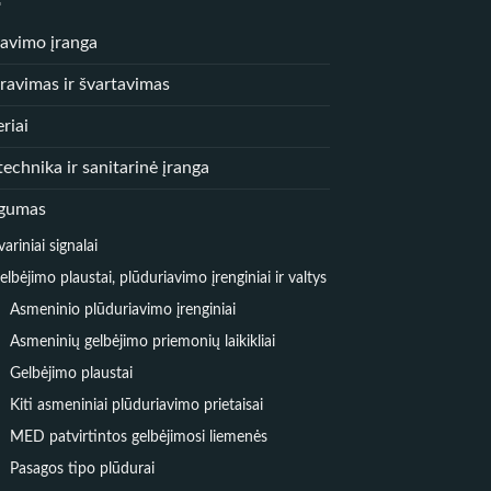
iavimo įranga
ravimas ir švartavimas
riai
echnika ir sanitarinė įranga
gumas
variniai signalai
elbėjimo plaustai, plūduriavimo įrenginiai ir valtys
Asmeninio plūduriavimo įrenginiai
Asmeninių gelbėjimo priemonių laikikliai
Gelbėjimo plaustai
Kiti asmeniniai plūduriavimo prietaisai
MED patvirtintos gelbėjimosi liemenės
Pasagos tipo plūdurai