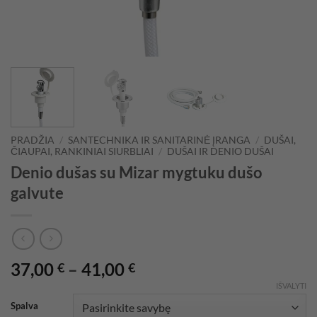
PRADŽIA
/
SANTECHNIKA IR SANITARINĖ ĮRANGA
/
DUŠAI,
ČIAUPAI, RANKINIAI SIURBLIAI
/
DUŠAI IR DENIO DUŠAI
Denio dušas su Mizar mygtuku dušo
galvute
Price
37,00
–
41,00
€
€
range:
IŠVALYTI
37,00 €
Spalva