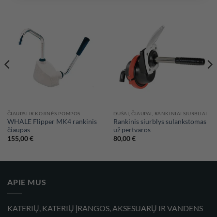
ČIAUPAI IR KOJINĖS POMPOS
DUŠAI, ČIAUPAI, RANKINIAI SIURBLIAI
WHALE Flipper MK4 rankinis
Rankinis siurblys sulankstomas
čiaupas
už pertvaros
155,00
€
80,00
€
APIE MUS
KATERIŲ, KATERIŲ ĮRANGOS, AKSESUARŲ IR VANDENS