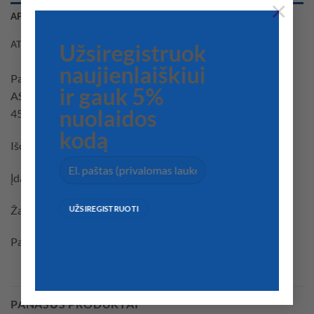
×
APRAŠYMAS
ATSILIEPIMAI (0)
Užsiregistruok
naujienlaiškiui
Pagaminta iš chromuoto žalvario, su įdubimu, UV atspariu
ir gauk 5%
ASA laikikliu ir baltu PVC vandeniui nepralaidžiu dangteliu.
nuolaidos
45 mm įduba.
kodą
Išorinis diametras 84mm
Įdaubos diametras 54mm
Žarna PVC
Papildoma dušo galvutė 15.242.02
PANAŠŪS PRODUKTAI