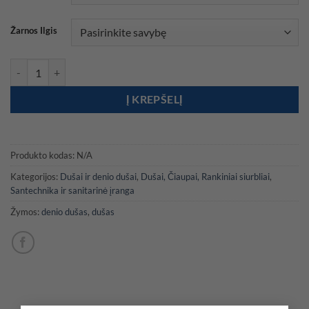
through
41,00 €
Žarnos Ilgis
produkto kiekis: Denio dušas su Mizar mygtuku dušo galvute
Į KREPŠELĮ
Produkto kodas:
N/A
Kategorijos:
Dušai ir denio dušai
,
Dušai, Čiaupai, Rankiniai siurbliai
,
Santechnika ir sanitarinė įranga
Žymos:
denio dušas
,
dušas