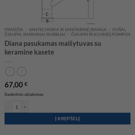
PRADŽIA
/
SANTECHNIKA IR SANITARINĖ ĮRANGA
/
DUŠAI,
ČIAUPAI, RANKINIAI SIURBLIAI
/
ČIAUPAI IR KOJINĖS POMPOS
Diana pasukamas maišytuvas su
keramine kasete
67,00
€
Išankstinis užsakymas
produkto kiekis: Diana pasukamas maišytuvas su keramine kasete
Į KREPŠELĮ