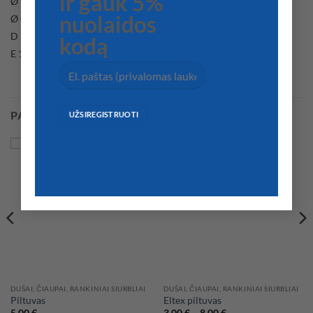
ir gauk 5%
Ø B 55 mm
nuolaidos
Ø C 45 mm
D 180 mm
kodą
E 125 mm
PANAŠŪS PRODUKTAI
DUŠAI, ČIAUPAI, RANKINIAI SIURBLIAI
DUŠAI, ČIAUPAI, RANKINIAI SIURBLIAI
Piltuvas
Eltex piltuvas
Price