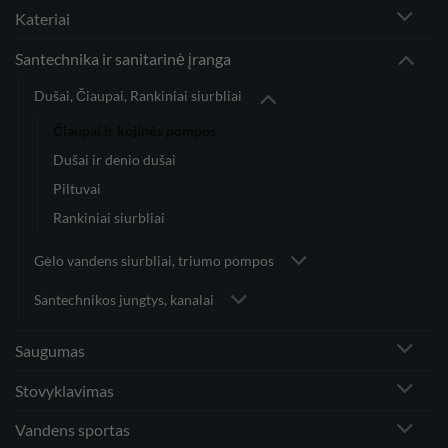
Kateriai
Santechnika ir sanitarinė įranga
Dušai, Čiaupai, Rankiniai siurbliai
Čiaupai ir kojinės pompos
Dušai ir denio dušai
Piltuvai
Rankiniai siurbliai
Gėlo vandens siurbliai, triumo pompos
Santechnikos jungtys, kanalai
Saugumas
Stovyklavimas
Vandens sportas