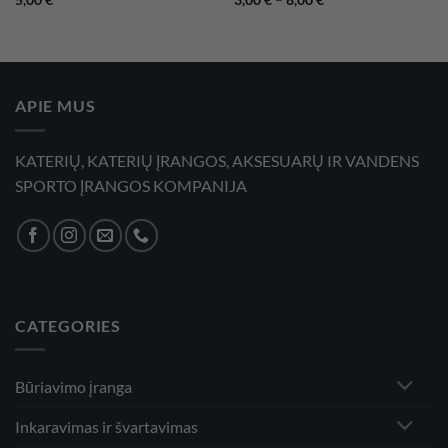
5,00
€
3,00
€
–
8,00
€
range:
3,00 €
through
8,00 €
APIE MUS
KATERIŲ, KATERIŲ ĮRANGOS, AKSESUARŲ IR VANDENS
SPORTO ĮRANGOS KOMPANIJA
CATEGORIES
Būriavimo įranga
Inkaravimas ir švartavimas