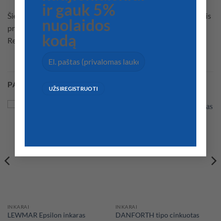
ir gauk 5%
Šie diržai yra labai atsparūs trinčiai ir idealiai tinka švartuotis
nuolaidos
prie uolų ar žiedų, kurie gali trinti švartavimosi virves.
kodą
Rekomenduojama naudoti su virvėmis 06.479.xx.
PANAŠŪS PRODUKTAI
INKARAI
INKARAI
DANFORTH tipo cinkuotas
LEWMAR Epsilon inkaras