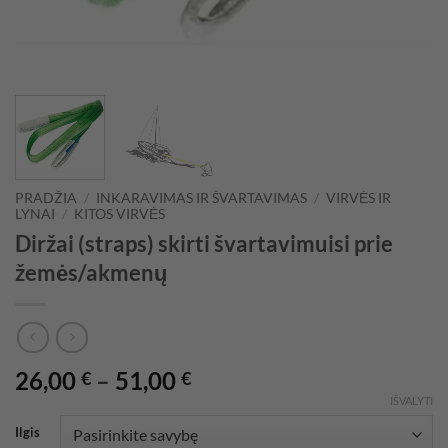
PRADŽIA
/
INKARAVIMAS IR ŠVARTAVIMAS
/
VIRVĖS IR
LYNAI
/
KITOS VIRVĖS
Diržai (straps) skirti švartavimuisi prie
žemės/akmenų
Price
26,00
–
51,00
€
€
range:
IŠVALYTI
26,00 €
Ilgis