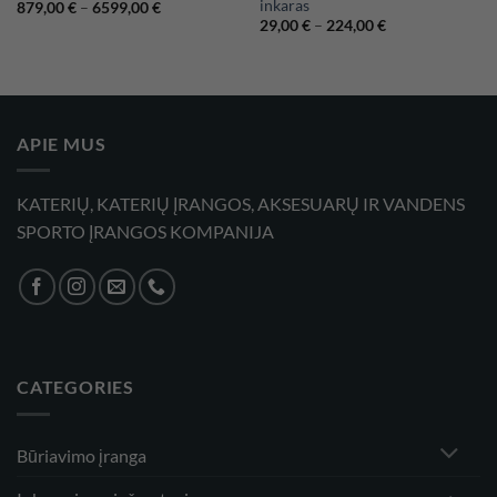
inkaras
Price
879,00
€
–
6599,00
€
range:
Price
29,00
€
–
224,00
€
879,00 €
range:
through
29,00 €
6599,00 €
through
224,00 €
APIE MUS
KATERIŲ, KATERIŲ ĮRANGOS, AKSESUARŲ IR VANDENS
SPORTO ĮRANGOS KOMPANIJA
CATEGORIES
Būriavimo įranga