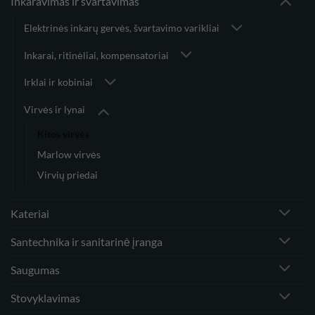
Inkaravimas ir švartavimas
Elektrinės inkarų gervės, švartavimo varikliai
Inkarai, ritinėliai, kompensatoriai
Irklai ir kobiniai
Virvės ir lynai
Kitos virvės
Marlow virvės
Virvių priedai
Kateriai
Santechnika ir sanitarinė įranga
Saugumas
Stovyklavimas