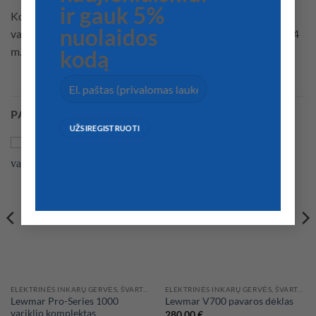
ir gauk 5%
Korpusas pagamintas iš AISI316 nerūdijančio plieno, IP67
nuolaidos
vandeniui atsparus variklis. Rekomenduojama laivams iki 14
m.
kodą
PANAŠŪS PRODUKTAI
ELEKTRINĖS INKARŲ GERVĖS, ŠVARTAVIMO VARIKLIAI
ELEKTRINĖS INKARŲ GERVĖS, ŠVARTAVIMO VARIKLIAI
Lewmar Pro-Series 1000
Lewmar V700 pavaros dėklas
variklio komplektas
280,00
€