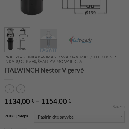
PRADŽIA
/
INKARAVIMAS IR ŠVARTAVIMAS
/
ELEKTRINĖS
INKARŲ GERVĖS, ŠVARTAVIMO VARIKLIAI
ITALWINCH Nestor V gervė
Price
1134,00
–
1154,00
€
€
range:
IŠVALYTI
1134,00 €
Varikli įtampa
through
1154,00 €