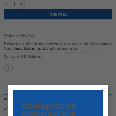
produkto kiekis: ITALWINCH Nestor V gervė
Į KREPŠELĮ
Produkto kodas:
N/A
Kategorijos:
Elektrinės inkarų gervės, švartavimo varikliai
,
Inkaravimas ir
švartavimas
,
Italwinch nerūdyjančio plieno gervės
Žymos:
aisi 316
,
Italwinch
×
APRAŠYMAS
Užsiregistruok
ATSILIEPIMAI (0)
naujienlaiškiui