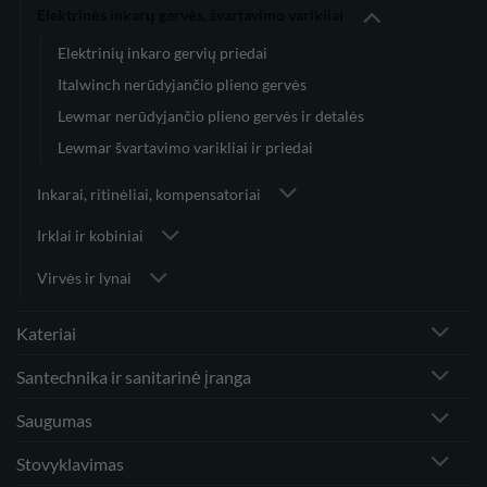
Elektrinės inkarų gervės, švartavimo varikliai
Elektrinių inkaro gervių priedai
Italwinch nerūdyjančio plieno gervės
Lewmar nerūdyjančio plieno gervės ir detalės
Lewmar švartavimo varikliai ir priedai
Inkarai, ritinėliai, kompensatoriai
Irklai ir kobiniai
Virvės ir lynai
Kateriai
Santechnika ir sanitarinė įranga
Saugumas
Stovyklavimas