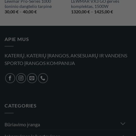
Lewmar Pro-Series 1000
LEWMAR VX3 GO gervės
šoninio dangtelio tarpinė
komplektas, 1500W
Price
Price
30,00
€
–
40,00
€
1320,00
€
–
1425,00
€
range:
range:
30,00 €
1320,00 €
through
through
40,00 €
1425,00 €
APIE MUS
KATERIŲ, KATERIŲ ĮRANGOS, AKSESUARŲ IR VANDENS
SPORTO ĮRANGOS KOMPANIJA
CATEGORIES
Būriavimo įranga