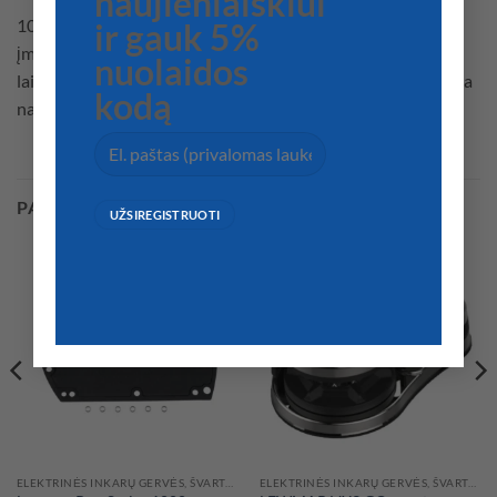
naujienlaiškiui
100% AISI316 nerūdijančio plieno vertikali gervė. Su
ir gauk 5%
įmontuotu grandinės skaitiklio jutikliu. Rekomenduojama
nuolaidos
laivams iki 20 m. Versijoje su 12 mm grandine taip pat galima
kodą
naudoti 18 mm virvę.
PANAŠŪS PRODUKTAI
ELEKTRINĖS INKARŲ GERVĖS, ŠVARTAVIMO VARIKLIAI
ELEKTRINĖS INKARŲ GERVĖS, ŠVARTAVIMO VARIKLIAI