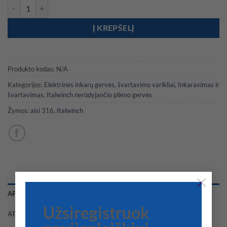
produkto kiekis: ITALWINCH Orchid GO gervė
Į KREPŠELĮ
Produkto kodas:
N/A
Kategorijos:
Elektrinės inkarų gervės, švartavimo varikliai
,
Inkaravimas ir
švartavimas
,
Italwinch nerūdyjančio plieno gervės
Žymos:
aisi 316
,
Italwinch
×
APRAŠYMAS
Užsiregistruok
ATSILIEPIMAI (0)