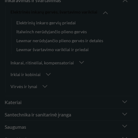
Inkaravimas ir švartavimas
Elektrinės inkarų gervės, švartavimo varikliai
Elektrinių inkaro gervių priedai
Italwinch nerūdyjančio plieno gervės
Lewmar nerūdyjančio plieno gervės ir detalės
Lewmar švartavimo varikliai ir priedai
Inkarai, ritinėliai, kompensatoriai
Irklai ir kobiniai
Virvės ir lynai
Kateriai
Santechnika ir sanitarinė įranga
Saugumas