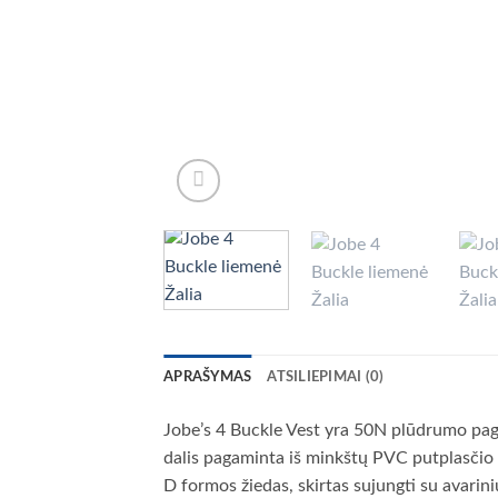
APRAŠYMAS
ATSILIEPIMAI (0)
Jobe’s 4 Buckle Vest yra 50N plūdrumo pagal
dalis pagaminta iš minkštų PVC putplasčio p
D formos žiedas, skirtas sujungti su avariniu