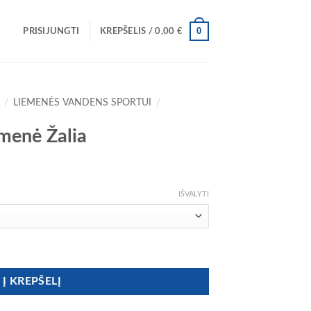
0
PRISIJUNGTI
KREPŠELIS /
0,00
€
/
LIEMENĖS VANDENS SPORTUI
/
emenė Žalia
IŠVALYTI
menė Žalia
Į KREPŠELĮ