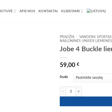
UOTUVĖ
APIE MUS
KONTAKTAI
KLIENTAMS
PRADŽIA
/
VANDENS SPORTAS
NAILONINĖS UNISEX LIEMENĖS
Jobe 4 Buckle li
59,00
€
Dydis
produkto kiekis: Jobe 4 Buckle lie