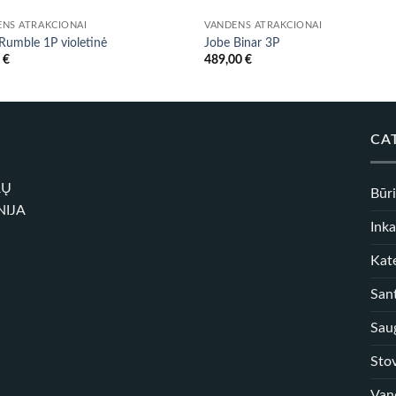
ENS ATRAKCIONAI
VANDENS ATRAKCIONAI
Rumble 1P violetinė
Jobe Binar 3P
0
€
489,00
€
CA
RŲ
Būr
NIJA
Inka
Kate
Sant
Sau
Sto
Van