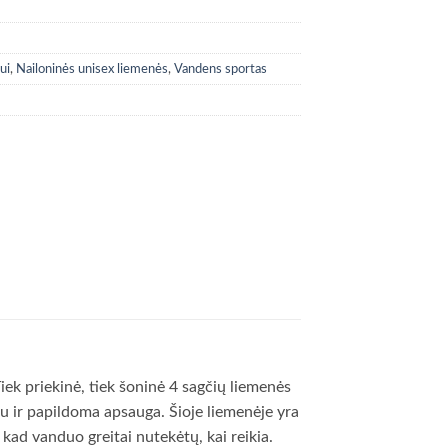
ui
,
Nailoninės unisex liemenės
,
Vandens sportas
iek priekinė, tiek šoninė 4 sagčių liemenės
u ir papildoma apsauga. Šioje liemenėje yra
 kad vanduo greitai nutekėtų, kai reikia.