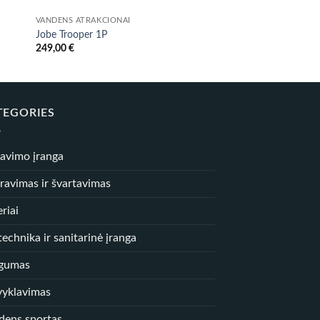
VANDENS ATRAKCIONAI
VANDENS ATRAKCIONA
Jobe Trooper 1P
Jobe Infinity Switch 
249,00
€
272,00
€
TEGORIES
iavimo įranga
ravimas ir švartavimas
riai
echnika ir sanitarinė įranga
gumas
vyklavimas
dens sportas