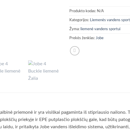
Produkto kodas:
N/A
Kategorijos:
Liemenės vandens sport
Žyma:
liemenė vandens sportui
Prekės ženklas:
Jobe
binė priemonė ir yra visiškai pagaminta iš stipriausio nailono. T
lokščių priekyje ir EPE putplasčio plokščių gale, kad būtų patog
 laidu, ir pritaikyta Jobe vandens išleidimo sistema, užtikrinanti,