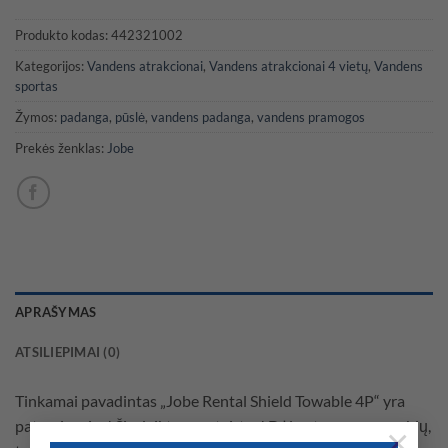
Produkto kodas:
442321002
Kategorijos:
Vandens atrakcionai
,
Vandens atrakcionai 4 vietų
,
Vandens
sportas
Žymos:
padanga
,
pūslė
,
vandens padanga
,
vandens pramogos
Prekės ženklas:
Jobe
APRAŠYMAS
ATSILIEPIMAI (0)
Tinkamai pavadintas „Jobe Rental Shield Towable 4P“ yra
patvariausias! Šis daiktas yra tvirtas! Dėl patvarumo savybių,
×