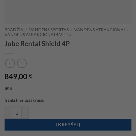
PRADŽIA
/
VANDENS SPORTAS
/
VANDENS ATRAKCIONAI
/
VANDENS ATRAKCIONAI 4 VIETŲ
Jobe Rental Shield 4P
849,00
€
aaa
Išankstinis užsakymas
produkto kiekis: Jobe Rental Shield 4P
Į KREPŠELĮ