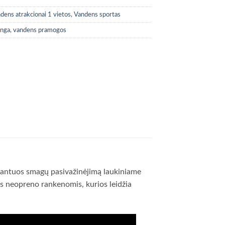
dens atrakcionai 1 vietos
,
Vandens sportas
anga
,
vandens pramogos
garantuos smagų pasivažinėjimą laukiniame
is neopreno rankenomis, kurios leidžia