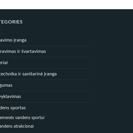
TEGORIES
iavimo įranga
ravimas ir švartavimas
riai
echnika ir sanitarinė įranga
gumas
vyklavimas
dens sportas
iemenės vandens sportui
andens atrakcionai