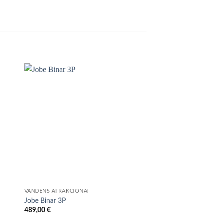
VANDENS ATRAKCIONAI
VANDENS ATRAKCIONA
Jobe Binar 3P
Jobe Trooper 1P
489,00
€
249,00
€