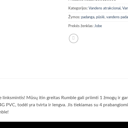
Kategorijos:
Vandens atrakcionai
,
Van
Žymos:
padanga
,
pūslė
,
vandens pad
Prekės ženklas:
Jobe
te linksmintis! Mūsų itin greitas Rumble gali priimti 1 žmogų ir 
G PVC, todėl yra tvirta ir lengva. Jis tiekiamas su 4 prabangiom
mble!