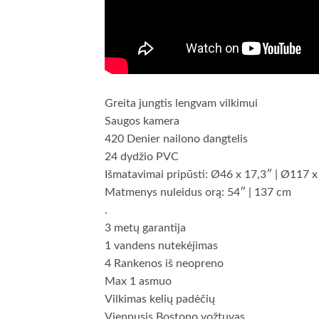
Greita jungtis lengvam vilkimui
Saugos kamera
420 Denier nailono dangtelis
24 dydžio PVC
Išmatavimai pripūsti: Ø46 x 17,3″ | Ø117 
Matmenys nuleidus orą: 54″ | 137 cm
.
3 metų garantija
1 vandens nutekėjimas
4 Rankenos iš neopreno
Max 1 asmuo
Vilkimas kelių padėčių
Vienpusis Bostono vožtuvas