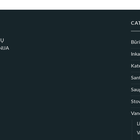
CA
RŲ
Būr
NIJA
Inka
Kate
Sant
Sau
Sto
Van
L
V