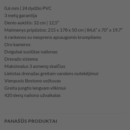
0,6 mm | 24 dydžio PVC
3 metų garantija
Denio aukštis: 32 cm | 12,5″
Matmenys pripūstos: 215 x 178 x 50 cm | 84,6″ x 70″ x 19,7″
6 rankenos su neopreno apsaugomis krumpliams
Oro kameros
Dvigubai susiūtas nailonas
Drenažo sistema
Maksimalus 3 asmenų skaičius
Lietotas drenažas greitam vandens nutekėjimui
Vienpusis Bostono vožtuvas
Greita jungtis lengvam vilkimui
420 denų nailono užvalkalas
PANAŠŪS PRODUKTAI