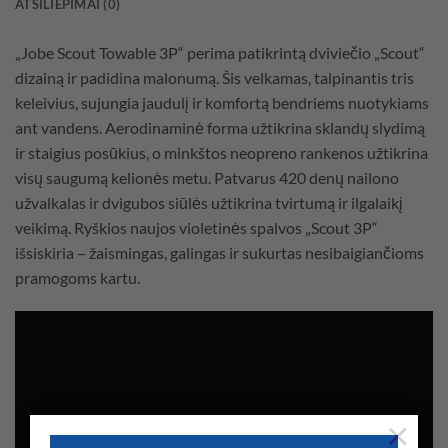
ATSILIEPIMAI (0)
„Jobe Scout Towable 3P“ perima patikrintą dviviečio „Scout“
dizainą ir padidina malonumą. Šis velkamas, talpinantis tris
keleivius, sujungia jaudulį ir komfortą bendriems nuotykiams
ant vandens. Aerodinaminė forma užtikrina sklandų slydimą
ir staigius posūkius, o minkštos neopreno rankenos užtikrina
visų saugumą kelionės metu. Patvarus 420 denų nailono
užvalkalas ir dvigubos siūlės užtikrina tvirtumą ir ilgalaikį
veikimą. Ryškios naujos violetinės spalvos „Scout 3P“
išsiskiria – žaismingas, galingas ir sukurtas nesibaigiančioms
pramogoms kartu.
×