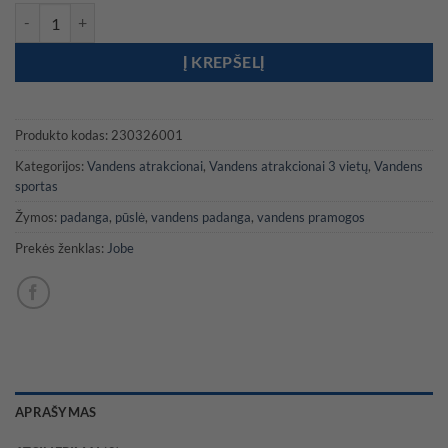
produkto kiekis: Jobe Scout 3P
Į KREPŠELĮ
Produkto kodas:
230326001
Kategorijos:
Vandens atrakcionai
,
Vandens atrakcionai 3 vietų
,
Vandens
sportas
Žymos:
padanga
,
pūslė
,
vandens padanga
,
vandens pramogos
Prekės ženklas:
Jobe
APRAŠYMAS