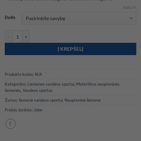
IŠVALYTI
Dydis
produkto kiekis: Jobe Unify neopreninė liemenė moteriška Steel Blue
Į KREPŠELĮ
Produkto kodas:
N/A
Kategorijos:
Liemenės vandens sportui
,
Moteriškos neopreninės
liemenės
,
Vandens sportas
Žymos:
liemenė vandens sportui
,
Neopreninė liemenė
Prekės ženklas:
Jobe