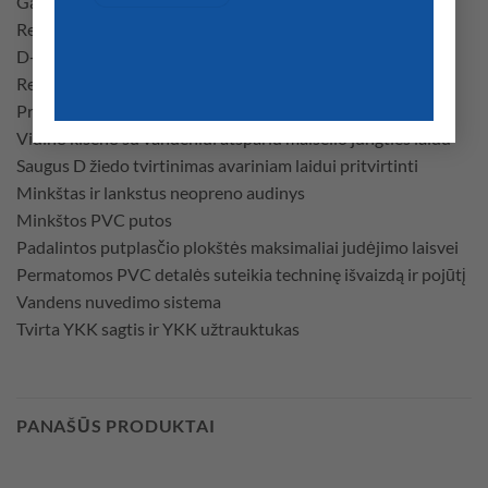
Galimi plius dydžiai
Reguliuojamas dirželis: 1,5″ | 3,8 cm
D-žiedas
Reljefinis neoprenas
Priekinis užtrauktukas greitam užsegimui
Vidinė kišenė su vandeniui atspariu maišelio jungties laidu
Saugus D žiedo tvirtinimas avariniam laidui pritvirtinti
Minkštas ir lankstus neopreno audinys
Minkštos PVC putos
Padalintos putplasčio plokštės maksimaliai judėjimo laisvei
Permatomos PVC detalės suteikia techninę išvaizdą ir pojūtį
Vandens nuvedimo sistema
Tvirta YKK sagtis ir YKK užtrauktukas
PANAŠŪS PRODUKTAI