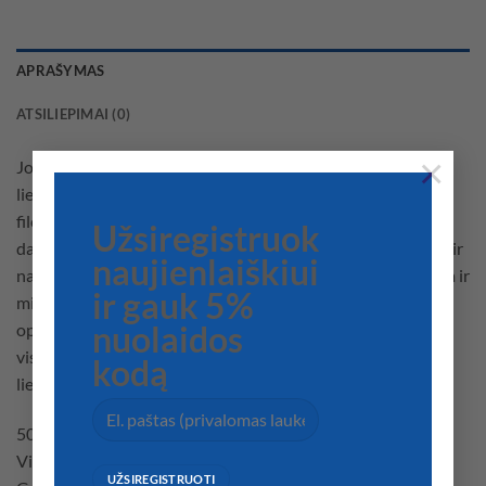
APRAŠYMAS
ATSILIEPIMAI (0)
×
Jobe Unify gelbėjimosi liemenė yra patogi, tačiau šios
liemenės turi 50N ISO sertifikatą dėl saugumo. Pagal mūsų
filosofiją, kad sportas ir prabanga, mūsų Unify liemenės
Užsiregistruok
dabar yra su gražiu reljefiniu audiniu, permatomu ženkleliu ir
naujienlaiškiui
nauju tinkintu dirželiu. Įrengta vandens nutekėjimo sistema ir
ir gauk 5%
minkštos suskaidytos putplasčio plokštės, užtikrinančios
optimalų komfortą ir puikų prigludimą, užtikrinome, kad
nuolaidos
visus vandens sporto tikslus pasieksite stilingai. Jobe Unify
kodą
liemenė jus nustebins kartas nuo karto!
50N ISO sertifikuota (plūdrumo pagalba)
Visada puikiai tinka: daugiau komforto ir saugumo