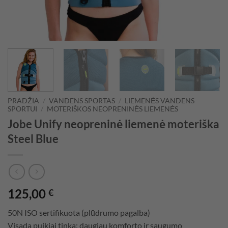
PRADŽIA
/
VANDENS SPORTAS
/
LIEMENĖS VANDENS
SPORTUI
/
MOTERIŠKOS NEOPRENINĖS LIEMENĖS
Jobe Unify neopreninė liemenė moteriška
Steel Blue
125,00
€
50N ISO sertifikuota (plūdrumo pagalba)
Visada puikiai tinka: daugiau komforto ir saugumo