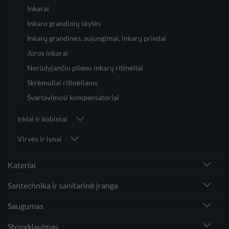
Inkarai
Inkaro grandinių skylės
Inkarų grandinės, sujungimai, inkarų priedai
Jūros inkarai
Nerūdyjančio plieno inkarų ritinėliai
Skrėmuliai ritinėliams
Švartavimosi kompensatoriai
Irklai ir kobiniai
Virvės ir lynai
Kateriai
Santechnika ir sanitarinė įranga
Saugumas
Stovyklavimas