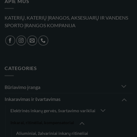
APIE MUS
KATERIŲ, KATERIŲ ĮRANGOS, AKSESUARŲ IR VANDENS
SPORTO ĮRANGOS KOMPANIJA
CATEGORIES
Būriavimo įranga
Inkaravimas ir švartavimas
Elektrinės inkarų gervės, švartavimo varikliai
Inkarai, ritinėliai, kompensatoriai
Aliuminiai, žalvariniai inkarų ritinėliai