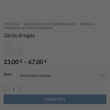
PRADŽIA
/
INKARAVIMAS IR ŠVARTAVIMAS
/
INKARAI,
RITINĖLIAI, KOMPENSATORIAI
Jūros drogas
Price
23,00
–
67,00
€
€
range:
23,00 €
Plotis
through
67,00 €
produkto kiekis: Jūros drogas
Į KREPŠELĮ