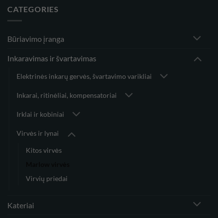
CATEGORIES
Būriavimo įranga
Inkaravimas ir švartavimas
Elektrinės inkarų gervės, švartavimo varikliai
Inkarai, ritinėliai, kompensatoriai
Irklai ir kobiniai
Virvės ir lynai
Kitos virvės
Marlow virvės
Virvių priedai
Kateriai