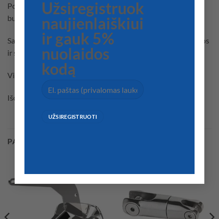
Užsiregistruok
Poliesterinis pynimas ryškiomis spalvomis. Idealiai tinka:
burėms, „jib furlers”, „reefs”, ir paprastam naudojimui.
naujienlaiškiui
ir gauk 5%
Savybės: Minkštos ir lengvai naudojamas, lengvai suiimamos
nuolaidos
ir surišamos.
kodą
Vidus: 12 gijų poliesteris.
Išore: aukštos stiprumo 24 gijų poliesteris.
PANAŠŪS PRODUKTAI