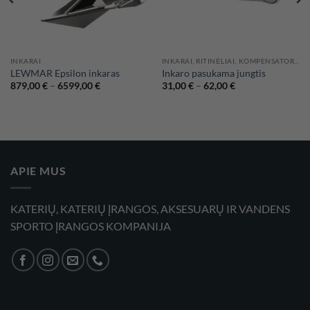
INKARAI
INKARAI, RITINĖLIAI, KOMPENSATORIAI
LEWMAR Epsilon inkaras
Inkaro pasukama jungtis
Price
Price
879,00
€
–
6599,00
€
31,00
€
–
62,00
€
range:
range:
879,00 €
31,00 €
through
through
6599,00 €
62,00 €
APIE MUS
KATERIŲ, KATERIŲ ĮRANGOS, AKSESUARŲ IR VANDENS
SPORTO ĮRANGOS KOMPANIJA