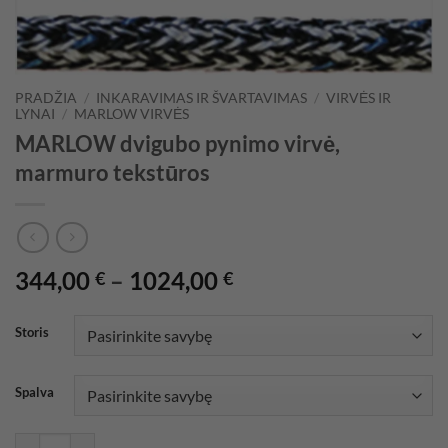
PRADŽIA
/
INKARAVIMAS IR ŠVARTAVIMAS
/
VIRVĖS IR
LYNAI
/
MARLOW VIRVĖS
MARLOW dvigubo pynimo virvė,
marmuro tekstūros
Price
344,00
–
1024,00
€
€
range:
344,00 €
Storis
through
1024,00 €
Spalva
produkto kiekis: MARLOW dvigubo pynimo virvė, marmuro tekstūro