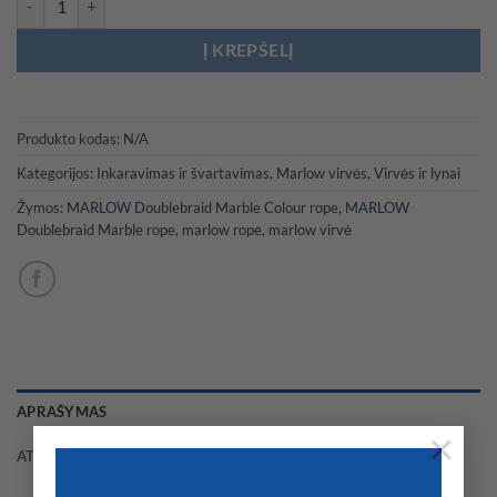
Į KREPŠELĮ
Produkto kodas:
N/A
Kategorijos:
Inkaravimas ir švartavimas
,
Marlow virvės
,
Virvės ir lynai
Žymos:
MARLOW Doublebraid Marble Colour rope
,
MARLOW
Doublebraid Marble rope
,
marlow rope
,
marlow virvė
APRAŠYMAS
×
ATSILIEPIMAI (0)