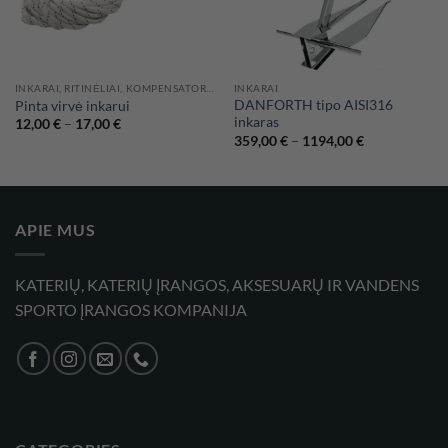
INKARAI, RITINĖLIAI, KOMPENSATORIAI
INKARAI
DANFORTH tipo AISI316
Pinta virvė inkarui
inkaras
Price
12,00
€
–
17,00
€
range:
Price
359,00
€
–
1194,00
€
12,00 €
range:
through
359,00 €
17,00 €
through
1194,00 €
APIE MUS
KATERIŲ, KATERIŲ ĮRANGOS, AKSESUARŲ IR VANDENS
SPORTO ĮRANGOS KOMPANIJA