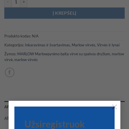
Į KREPŠELĮ
Produkto kodas:
N/A
Kategorijos:
Inkaravimas ir švartavimas
,
Marlow virvės
,
Virvės ir lynai
Žymos:
MARLOW Marlowpynimo balta virvė su spalvos dryžium
,
marlow
virvė
,
marlow virvės
×
APRAŠYMAS
ATSILIEPIMAI (0)
Užsiregistruok