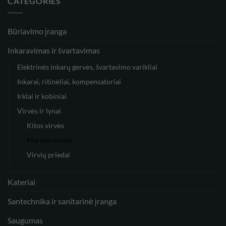
CATEGORIES
Būriavimo įranga
Inkaravimas ir švartavimas
Elektrinės inkarų gervės, švartavimo varikliai
Inkarai, ritinėliai, kompensatoriai
Irklai ir kobiniai
Virvės ir lynai
Kitos virvės
Marlow virvės
Virvių priedai
Kateriai
Santechnika ir sanitarinė įranga
Saugumas