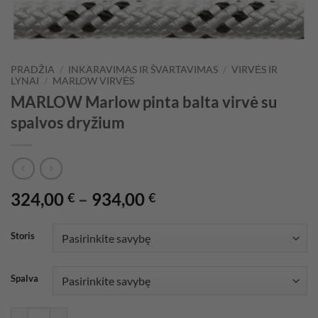
PRADŽIA
/
INKARAVIMAS IR ŠVARTAVIMAS
/
VIRVĖS IR
LYNAI
/
MARLOW VIRVĖS
MARLOW Marlow pinta balta virvė su
spalvos dryžium
Price
324,00
–
934,00
€
€
range:
324,00 €
Storis
through
934,00 €
Spalva
produkto kiekis: MARLOW Marlow pinta balta virvė su spalvos dryži