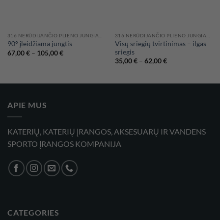
316 NERŪDIJANČIO PLIENO JUNGIAMOSIOS DETALĖS IR VOŽTUVAI
316 NERŪDIJANČIO PLIENO JUNGIAMOSIOS DETALĖS IR VOŽTUVAI
Visų sriegių tvirtinimas – ilgas
90° įleidžiama jungtis
sriegis
Price
67,00
€
–
105,00
€
range:
Price
35,00
€
–
62,00
€
67,00 €
range:
through
35,00 €
105,00 €
through
62,00 €
APIE MUS
KATERIŲ, KATERIŲ ĮRANGOS, AKSESUARŲ IR VANDENS
SPORTO ĮRANGOS KOMPANIJA
CATEGORIES