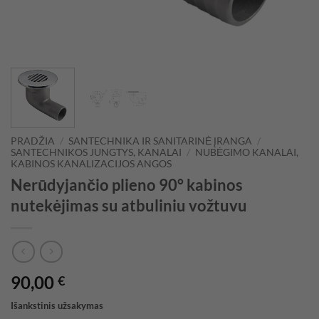
PRADŽIA
/
SANTECHNIKA IR SANITARINĖ ĮRANGA
/
SANTECHNIKOS JUNGTYS, KANALAI
/
NUBĖGIMO KANALAI,
KABINOS KANALIZACIJOS ANGOS
Nerūdyjančio plieno 90° kabinos
nutekėjimas su atbuliniu vožtuvu
90,00
€
Išankstinis užsakymas