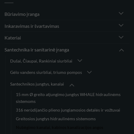
Būriavimo įranga
Inkaravimas ir švartavimas
Kateriai
Santechnika ir sanitarinė įranga
Dušai, Čiaupai, Rankiniai siurbliai
Gėlo vandens siurbliai, triumo pompos
Santechnikos jungtys, kanalai
15 mm Ø greito atjungimo jungtys WHALE hidraulinėms
sistemoms
316 nerūdijančio plieno jungiamosios detalės ir vožtuvai
Greitosios jungtys hidraulinėms sistemoms
Nubėgimo kanalai, kabinos kanalizacijos angos