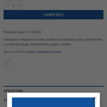
produkto kiekis: Nerūdyjančio plieno 90° kabinos nutekėjimas su atb
Į KREPŠELĮ
Produkto kodas:
17.118.03
Kategorijos:
Nubėgimo kanalai, kabinos kanalizacijos angos
,
Santechnika
ir sanitarinė įranga
,
Santechnikos jungtys, kanalai
Žymos:
aisi 316
,
jungtis
,
nebėgimo kanalas
APRAŠYMAS
×
ATSILIEPIMAI (0)