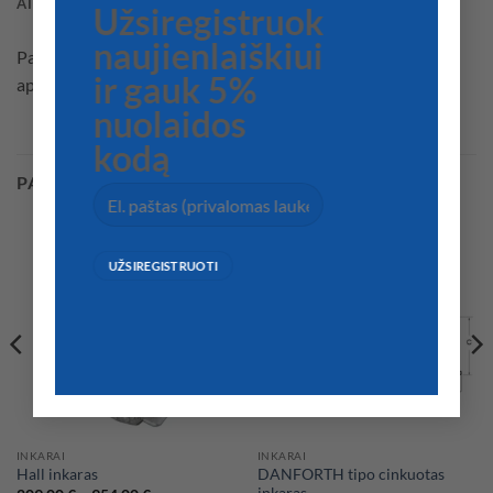
ATSILIEPIMAI (0)
Užsiregistruok
naujienlaiškiui
Pagamintas iš AISI 316 nerūdijančio plieno, Chromelux®
ir gauk 5%
apdaila, su nailono ratuku ir viršutiniu apsaugos kaiščiu.
nuolaidos
kodą
PANAŠŪS PRODUKTAI
INKARAI
INKARAI
DANFORTH tipo cinkuotas
Hall inkaras
inkaras