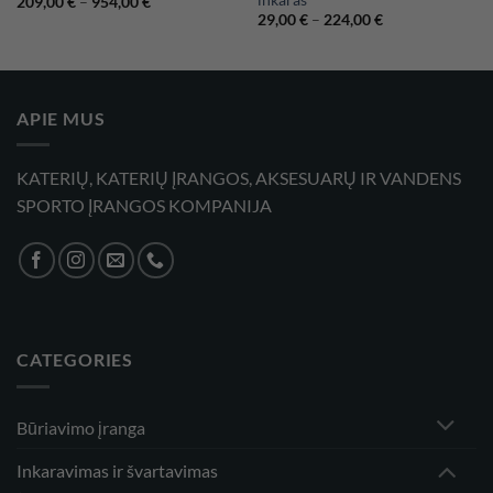
Price
209,00
€
–
954,00
€
range:
Price
29,00
€
–
224,00
€
209,00 €
range:
through
29,00 €
954,00 €
through
224,00 €
APIE MUS
KATERIŲ, KATERIŲ ĮRANGOS, AKSESUARŲ IR VANDENS
SPORTO ĮRANGOS KOMPANIJA
CATEGORIES
Būriavimo įranga
Inkaravimas ir švartavimas