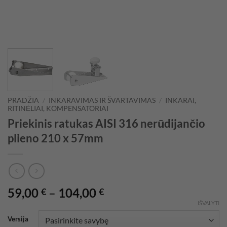
PRADŽIA
/
INKARAVIMAS IR ŠVARTAVIMAS
/
INKARAI,
RITINĖLIAI, KOMPENSATORIAI
Priekinis ratukas AISI 316 nerūdijančio
plieno 210 x 57mm
Price
59,00
–
104,00
€
€
range:
IŠVALYTI
59,00 €
Versija