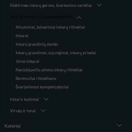
Elektrinės inkarų gervės, švartavimo varikliai
Inkarai, ritinėliai, kompensatoriai
Aliuminiai, žalvariniai inkarų ritinėliai
Inkarai
Inkaro grandinių skylės
Inkarų grandinės, sujungimai, inkarų priedai
Jūros inkarai
Nerūdyjančio plieno inkarų ritinėliai
Skrėmuliai ritinėliams
Švartavimosi kompensatoriai
Irklai ir kobiniai
Virvės ir lynai
Kateriai