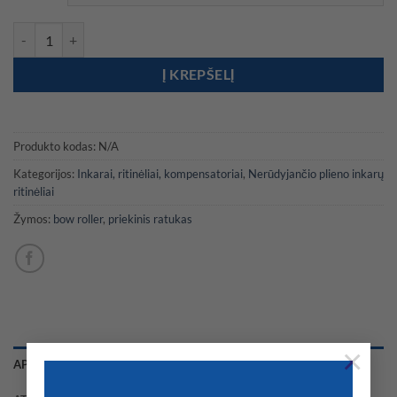
through
104,00 €
produkto kiekis: Priekinis ratukas AISI 316 nerūdijančio plieno 210
Į KREPŠELĮ
Produkto kodas:
N/A
Kategorijos:
Inkarai, ritinėliai, kompensatoriai
,
Nerūdyjančio plieno inkarų
ritinėliai
Žymos:
bow roller
,
priekinis ratukas
×
APRAŠYMAS