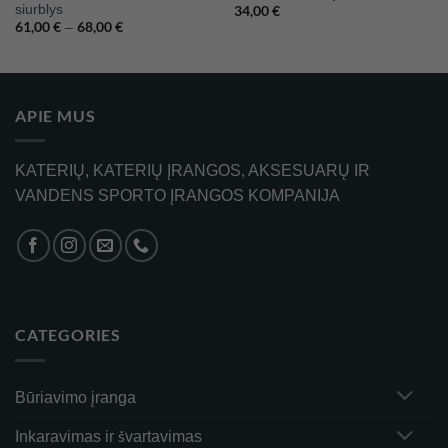
siurblys
34,00
€
61,00
€
68,00
€
Price
–
range:
61,00 €
through
68,00 €
APIE MUS
KATERIŲ, KATERIŲ ĮRANGOS, AKSESUARŲ IR
VANDENS SPORTO ĮRANGOS KOMPANIJA
CATEGORIES
Būriavimo įranga
Inkaravimas ir švartavimas