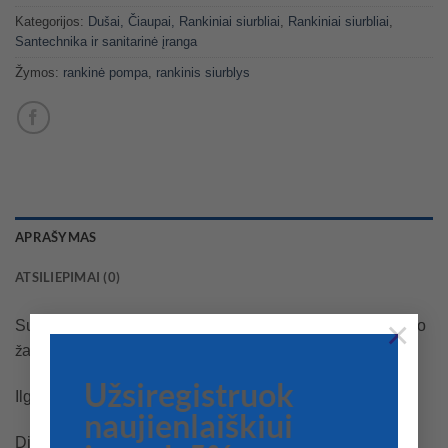
Kategorijos:
Dušai, Čiaupai, Rankiniai siurbliai
,
Rankiniai siurbliai
,
Santechnika ir sanitarinė įranga
Žymos:
rankinė pompa
,
rankinis siurblys
APRAŠYMAS
ATSILIEPIMAI (0)
×
Su centrine SOFT mova, kad būtų geriau įsiurbti. Išleidimo
žarna 100 cm.
Užsiregistruok
Ilgis 440mm
naujienlaiškiui
Diametras 44mm