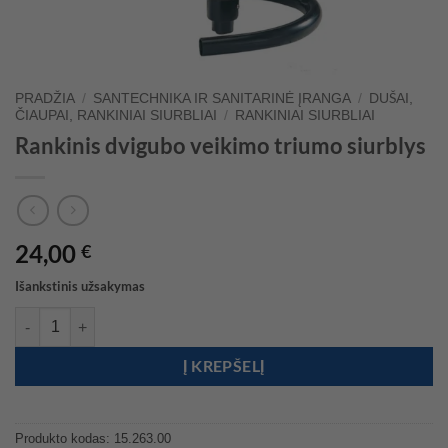
PRADŽIA
/
SANTECHNIKA IR SANITARINĖ ĮRANGA
/
DUŠAI,
ČIAUPAI, RANKINIAI SIURBLIAI
/
RANKINIAI SIURBLIAI
Rankinis dvigubo veikimo triumo siurblys
24,00
€
Išankstinis užsakymas
produkto kiekis: Rankinis dvigubo veikimo triumo siurblys
Į KREPŠELĮ
Produkto kodas:
15.263.00