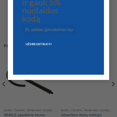
ir gauk 5%
nuolaidos
kodą
PANAŠŪS PRODUKTAI
DUŠAI, ČIAUPAI, RANKINIAI SIURBLIAI
DUŠAI, ČIAUPAI, RANKINIAI SIURBLIAI
WHALE plastikinis triumo
Užveržimo žiedų rinkinys