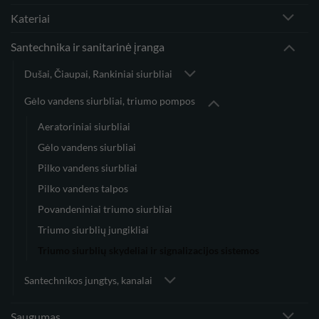
Kateriai
Santechnika ir sanitarinė įranga
Dušai, Čiaupai, Rankiniai siurbliai
Gėlo vandens siurbliai, triumo pompos
Aeratoriniai siurbliai
Gėlo vandens siurbliai
Pilko vandens siurbliai
Pilko vandens talpos
Povandeniniai triumo siurbliai
Triumo siurblių jungikliai
Triumo siurblių skydeliai ir signalizacijos sistemos
Santechnikos jungtys, kanalai
Saugumas