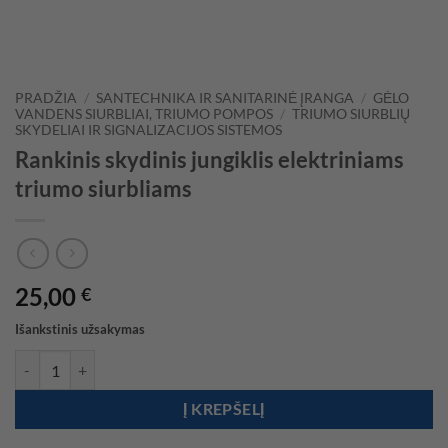
PRADŽIA
/
SANTECHNIKA IR SANITARINĖ ĮRANGA
/
GĖLO
VANDENS SIURBLIAI, TRIUMO POMPOS
/
TRIUMO SIURBLIŲ
SKYDELIAI IR SIGNALIZACIJOS SISTEMOS
Rankinis skydinis jungiklis elektriniams
triumo siurbliams
25,00
€
Išankstinis užsakymas
produkto kiekis: Rankinis skydinis jungiklis elektriniams triumo siurb
Į KREPŠELĮ