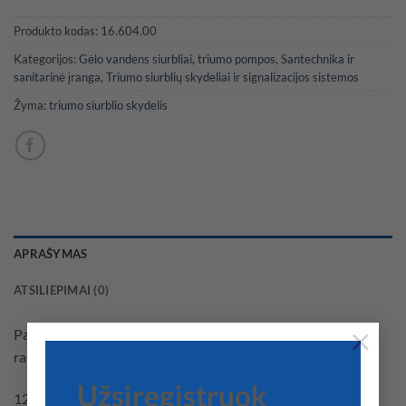
Produkto kodas:
16.604.00
Kategorijos:
Gėlo vandens siurbliai, triumo pompos
,
Santechnika ir
sanitarinė įranga
,
Triumo siurblių skydeliai ir signalizacijos sistemos
Žyma:
triumo siurblio skydelis
APRAŠYMAS
ATSILIEPIMAI (0)
×
Pagaminta iš anoduoto aliuminio. Jame yra saugikliai ir
rankinio / automatinio režimo jungiklis.
Užsiregistruok
12/24V