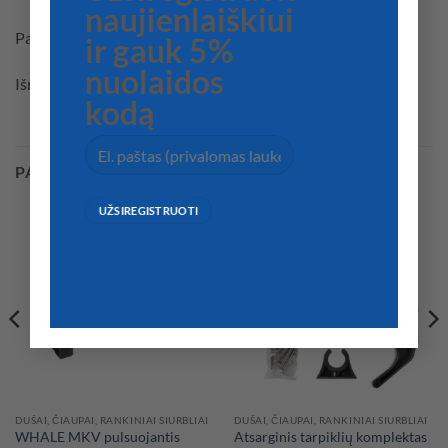
naujienlaiškiui
Pastovi įtampa 15A
ir gauk 5%
nuolaidos
Išmatavimai 90x50mm
kodą
PANAŠŪS PRODUKTAI
DUŠAI, ČIAUPAI, RANKINIAI SIURBLIAI
DUŠAI, ČIAUPAI, RANKINIAI SIURBLIAI
WHALE MKV pulsuojantis
Atsarginis tarpiklių komplektas