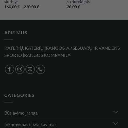
siurblys
su durelėmis
Price
160,00
€
–
220,00
€
20,00
€
range:
160,00 €
through
220,00 €
APIE MUS
KATERIŲ, KATERIŲ ĮRANGOS, AKSESUARŲ IR VANDENS
SPORTO ĮRANGOS KOMPANIJA
CATEGORIES
Būriavimo įranga
Inkaravimas ir švartavimas