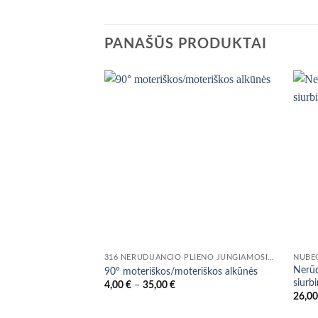
PANAŠŪS PRODUKTAI
316 NERŪDIJANČIO PLIENO JUNGIAMOSIOS DETALĖS IR VOŽTUVAI
Nerūd
90° moteriškos/moteriškos alkūnės
siurb
Price
4,00
€
–
35,00
€
range:
26,0
4,00 €
through