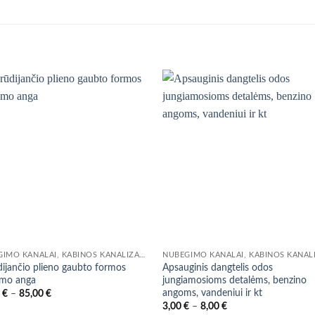
NUBĖGIMO KANALAI, KABINOS KANALIZACIJOS ANGOS
ijančio plieno gaubto formos
Apsauginis dangtelis odos
imo anga
jungiamosioms detalėms, benzino
angoms, vandeniui ir kt
Price
0
€
–
85,00
€
range:
Price
3,00
€
–
8,00
€
26,00 €