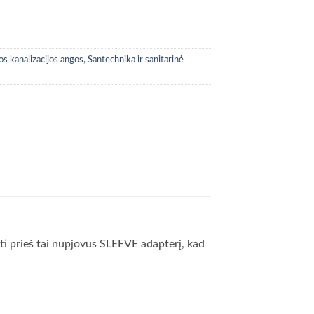
s kanalizacijos angos
,
Santechnika ir sanitarinė
ti prieš tai nupjovus SLEEVE adapterį, kad