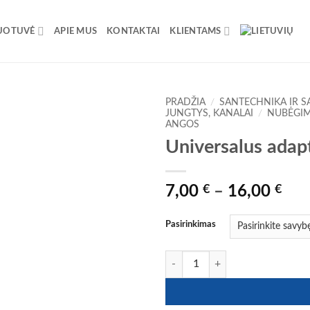
UOTUVĖ
APIE MUS
KONTAKTAI
KLIENTAMS
PRADŽIA
/
SANTECHNIKA IR S
JUNGTYS, KANALAI
/
NUBĖGIM
ANGOS
Universalus ada
Pri
7,00
€
–
16,00
€
ran
7,0
Pasirinkimas
thr
16,
produkto kiekis: Universalus ada