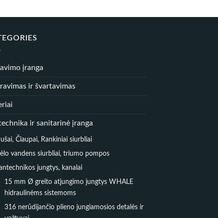
78,
through
42,00 €
TEGORIES
iavimo įranga
ravimas ir švartavimas
riai
echnika ir sanitarinė įranga
ušai, Čiaupai, Rankiniai siurbliai
ėlo vandens siurbliai, triumo pompos
antechnikos jungtys, kanalai
15 mm Ø greito atjungimo jungtys WHALE
hidraulinėms sistemoms
316 nerūdijančio plieno jungiamosios detalės ir