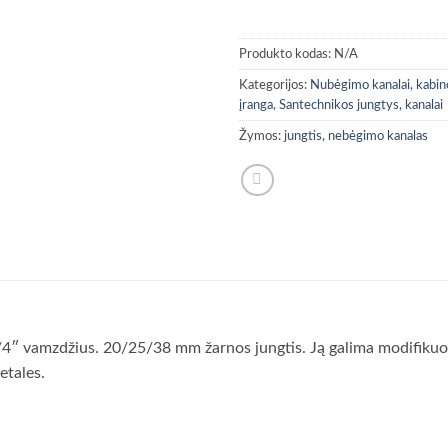
Produkto kodas:
N/A
Kategorijos:
Nubėgimo kanalai, kabino
įranga
,
Santechnikos jungtys, kanalai
Žymos:
jungtis
,
nebėgimo kanalas
 3/4″ vamzdžius. 20/25/38 mm žarnos jungtis. Ją galima modifikuo
etales.