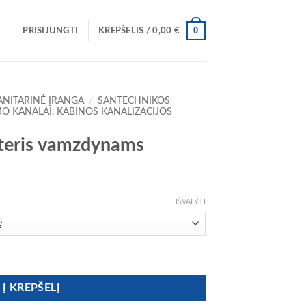
0
PRISIJUNGTI
KREPŠELIS /
0,00
€
ANITARINĖ ĮRANGA
/
SANTECHNIKOS
O KANALAI, KABINOS KANALIZACIJOS
pteris vamzdynams
ce
ge:
IŠVALYTI
0 €
ough
00 €
pteris vamzdynams
Į KREPŠELĮ