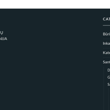
range:
through
3,00 €
85,00 €
through
8,00 €
CA
RŲ
Būr
NIJA
Inka
Kate
Sant
D
G
S