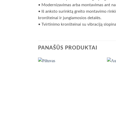
• Modernizavimas arba montavimas ant na
• Iš anksto surinktą greito montavimo rinkinį
kronšteinai ir jungiamosios detalės.
• Tvirtinimo kronšteinai su vibraciją slop
PANAŠŪS PRODUKTAI