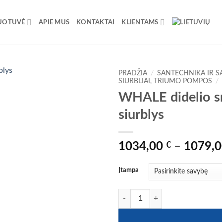
UOTUVĖ
APIE MUS
KONTAKTAI
KLIENTAMS
PRADŽIA
/
SANTECHNIKA IR S
SIURBLIAI, TRIUMO POMPOS
/
WHALE didelio s
siurblys
1034,00
€
–
1079,
Įtampa
produkto kiekis: WHALE didelio sr