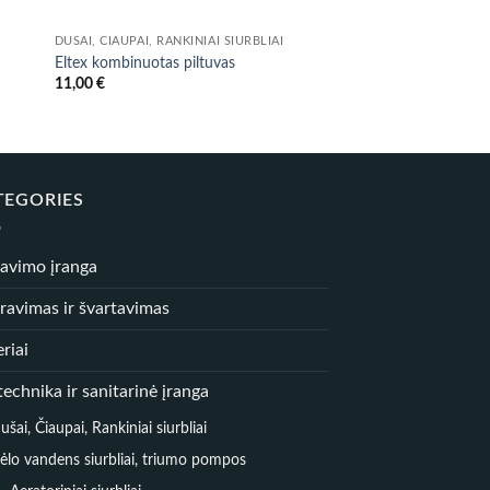
DUŠAI, ČIAUPAI, RANKINIAI SIURBLIAI
DUŠAI, ČIAUPAI, RANKIN
Eltex kombinuotas piltuvas
Maxi siurblys WHAL
11,00
€
649,00
€
TEGORIES
iavimo įranga
ravimas ir švartavimas
riai
echnika ir sanitarinė įranga
ušai, Čiaupai, Rankiniai siurbliai
ėlo vandens siurbliai, triumo pompos