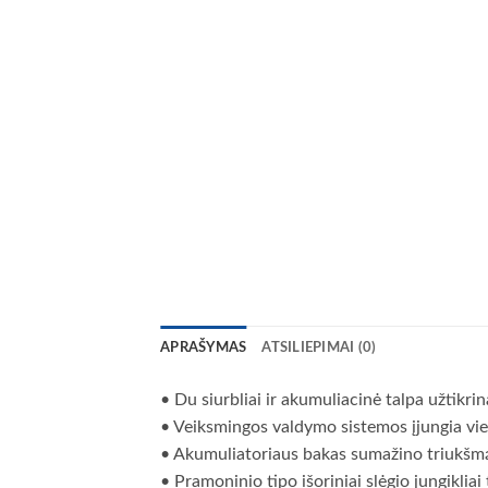
APRAŠYMAS
ATSILIEPIMAI (0)
• Du siurbliai ir akumuliacinė talpa užtikri
• Veiksmingos valdymo sistemos įjungia vien
• Akumuliatoriaus bakas sumažino triukšmą ir 
• Pramoninio tipo išoriniai slėgio jungikliai