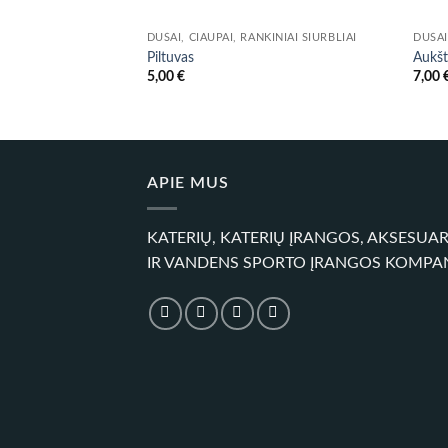
DUŠAI, ČIAUPAI, RANKINIAI SIURBLIAI
DUŠAI
Piltuvas
Aukšt
5,00
€
7,00
APIE MUS
KATERIŲ, KATERIŲ ĮRANGOS, AKSESUA
IR VANDENS SPORTO ĮRANGOS KOMPA