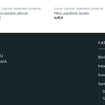
, ČIAUPAI, RANKINIAI SIURBLIAI
DUŠAI, ČIAUPAI, RANKINIAI SIURBLIAI
os kokybės piltuvas
Pilkos pakaitinės durelės
€
6,00
€
CA
RŲ
Būr
NIJA
Inka
Kate
Sant
D
G