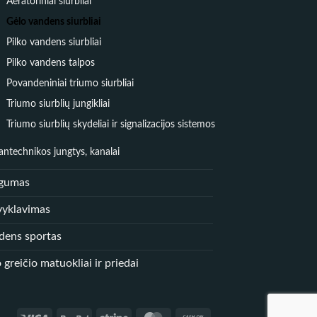
Aeratoriniai siurbliai
Gėlo vandens siurbliai
Pilko vandens siurbliai
Pilko vandens talpos
Povandeniniai triumo siurbliai
Triumo siurblių jungikliai
Triumo siurblių skydeliai ir signalizacijos sistemos
antechnikos jungtys, kanalai
gumas
vyklavimas
dens sportas
 greičio matuokliai ir priedai