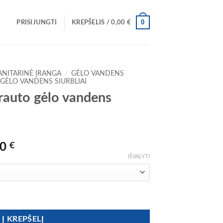
0
PRISIJUNGTI
KREPŠELIS /
0,00
€
ANITARINĖ ĮRANGA
/
GĖLO VANDENS
GĖLO VANDENS SIURBLIAI
rauto gėlo vandens
Price
00
€
range:
IŠVALYTI
1034,00 €
through
1079,00 €
auto gėlo vandens siurblys
Į KREPŠELĮ