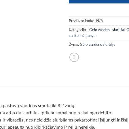
Produkto kodas:
N/A
Kategorijos:
Gėlo vandens siurbliai
,
G
sanitarinė įranga
Žyma:
Gėlo vandens siurblys
na pastovų vandens srautą iki 8 išvadų.
ą arba du siurblius, priklausomai nuo reikalingo debito.
vibraciją, nes neleidžia siurbliams pakartotinai įsijungti ir išsij
 turi apsaugą nuo kibirkščiavimo ir relių nereikia.