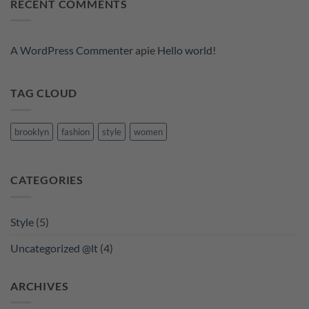
RECENT COMMENTS
Video
Blog
Post
A WordPress Commenter
apie
Hello world!
TAG CLOUD
brooklyn
fashion
style
women
CATEGORIES
Style
(5)
Uncategorized @lt
(4)
ARCHIVES