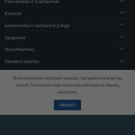
Inkaravimas ir švartavimas
Kateriai
Santechnika ir sanitarinė įranga
Saugumas
Stovyklavimas
Vandens sportas
Vėjo greičio matuokliai ir priedai
Šioje svetainėje naudojami slapukai, kad galėtumėte geriau
naršyti. Naršydami šioje svetainėje sutinkate su slapukų
naudojimu.
Visa
PayPal
Stripe
MasterCard
Cash
On
PRIIMTI
Copyright 2026 ©
Hidrodinamika
Delivery