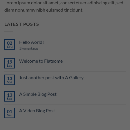
Lorem ipsum dolor sit amet, consectetuer adipiscing elit, sed
diam nonummy nibh euismod tincidunt.
LATEST POSTS
Hello world!
02
Gru
įraše
1 komentaras
Hello
world!
Welcome to Flatsome
19
Lap
0
komentarų
įraše
Just another post with A Gallery
13
Welcome
to
Spa
0
Flatsome
komentarų
įraše
A Simple Blog Post
13
Just
another
Spa
0
post
komentarų
with
įraše
A
A Video Blog Post
01
A
Gallery
Simple
Sau
0
Blog
komentarų
Post
įraše
A