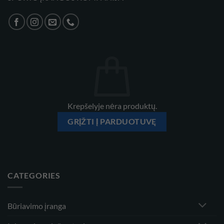
Krepšelyje nėra produktų.
GRĮŽTI Į PARDUOTUVĘ
CATEGORIES
Būriavimo įranga