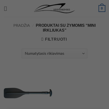
Skip
0
to
content
PRODUKTAI SU ŽYMOMIS “MINI
PRADŽIA
/
IRKLIUKAS”
FILTRUOTI