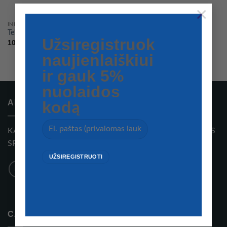
×
INKARAVIMAS IR ŠVARTAVIMAS
Teleskopinis mini irklas
Užsiregistruok
10,00
€
naujienlaiškiui
ir gauk 5%
nuolaidos
kodą
APIE MUS
KATERIŲ, KATERIŲ ĮRANGOS, AKSESUARŲ IR VANDENS
SPORTO ĮRANGOS KOMPANIJA
CATEGORIES