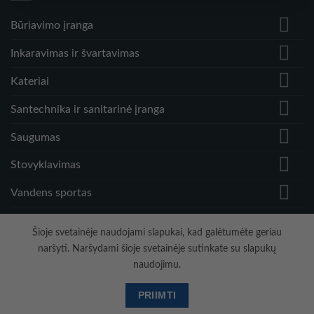
Būriavimo įranga
Inkaravimas ir švartavimas
Kateriai
Santechnika ir sanitarinė įranga
Saugumas
Stovyklavimas
Vandens sportas
Vėjo greičio matuokliai ir priedai
Šioje svetainėje naudojami slapukai, kad galėtumėte geriau
naršyti. Naršydami šioje svetainėje sutinkate su slapukų
naudojimu.
Visa
PayPal
Stripe
MasterCard
Cash
On
PRIIMTI
Hidrodinamika
Copyright 2026 ©
Delivery