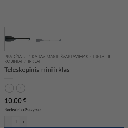
PRADŽIA
/
INKARAVIMAS IR ŠVARTAVIMAS
/
IRKLAI IR
KOBINIAI
/
IRKLAI
Teleskopinis mini irklas
10,00
€
Išankstinis užsakymas
produkto kiekis: Teleskopinis mini irklas