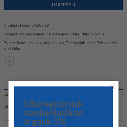
Į KREPŠELĮ
Produkto kodas:
34.459.19
Kategorijos:
Inkaravimas ir švartavimas
,
Irklai
,
Irklai ir kobiniai
Žymos:
irklas
,
irkliukas
,
mini irkliukas
,
Teleskopinis irklas
,
Teleskopinis
mini irklas
×
APRAŠYMAS
Užsiregistruok
ATSILIEPIMAI (0)
naujienlaiškiui
ir gauk 5%
Irklas ir rankena pagaminti iš juodo plastiko, anoduoto