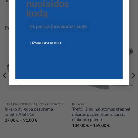
aliuminio strypo. Padengtas epoksidine derva.
nuolaidos
kodą
PANAŠŪS PRODUKTAI
INKARAI, RITINĖLIAI, KOMPENSATORIAI
INKARAI
Inkaro dviguba pasukama
Trefoil® sulnakstomas grapnel
jungtis AISI 316
inkaras pagamintas iš karštai
cinkuoto plieno
Price
37,00
€
–
91,00
€
range:
Price
134,00
€
–
159,00
€
37,00 €
range:
through
134,00 €
91,00 €
through