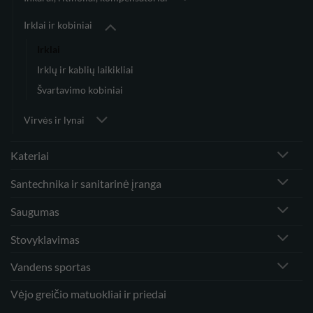
Irklai ir kobiniai
Irklai
Irklų ir kablių laikikliai
Švartavimo kobiniai
Virvės ir lynai
Kateriai
Santechnika ir sanitarinė įranga
Saugumas
Stovyklavimas
Vandens sportas
Vėjo greičio matuokliai ir priedai