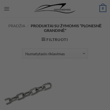
Skip
0
to
content
PRADŽIA
/
PRODUKTAI SU ŽYMOMIS “PLONESNĖ
GRANDINĖ”
FILTRUOTI