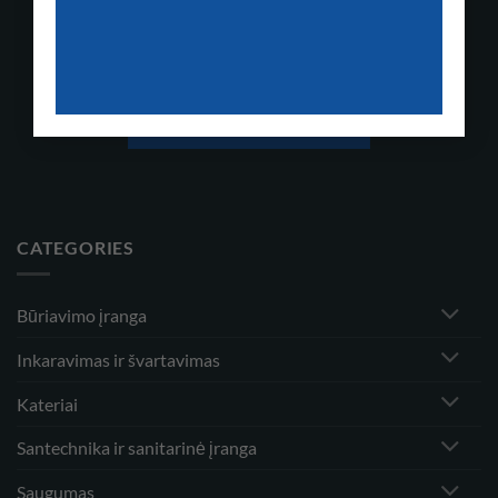
Krepšelyje nėra produktų.
GRĮŽTI Į PARDUOTUVĘ
CATEGORIES
Būriavimo įranga
Inkaravimas ir švartavimas
Kateriai
Santechnika ir sanitarinė įranga
Saugumas