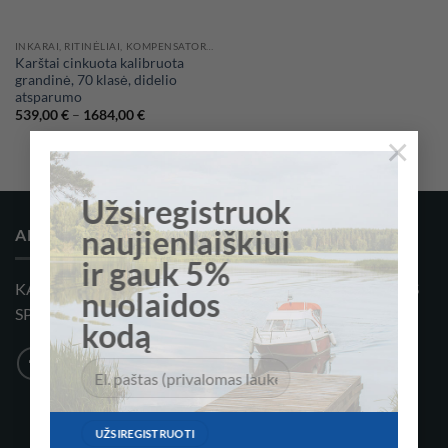
INKARAI, RITINĖLIAI, KOMPENSATORIAI
Karštai cinkuota kalibruota
grandinė, 70 klasė, didelio
atsparumo
Price
539,00
€
–
1684,00
€
range:
×
539,00 €
through
1684,00 €
Užsiregistruok
naujienlaiškiui
APIE MUS
ir gauk 5%
KATERIŲ, KATERIŲ ĮRANGOS, AKSESUARŲ IR VANDENS
nuolaidos
SPORTO ĮRANGOS KOMPANIJA
kodą