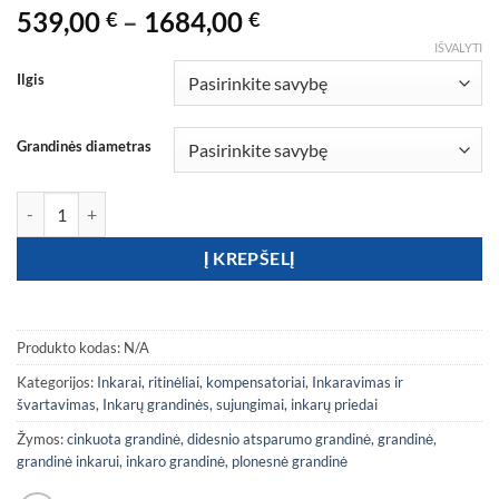
Price
539,00
–
1684,00
€
€
range:
IŠVALYTI
539,00 €
Ilgis
through
1684,00 €
Grandinės diametras
produkto kiekis: Karštai cinkuota kalibruota grandinė, 70 klasė, dide
Į KREPŠELĮ
Produkto kodas:
N/A
Kategorijos:
Inkarai, ritinėliai, kompensatoriai
,
Inkaravimas ir
švartavimas
,
Inkarų grandinės, sujungimai, inkarų priedai
Žymos:
cinkuota grandinė
,
didesnio atsparumo grandinė
,
grandinė
,
grandinė inkarui
,
inkaro grandinė
,
plonesnė grandinė