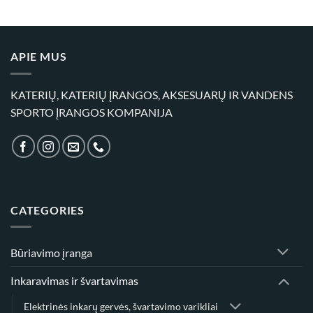
range:
through
70,00 €
1619,00 €
through
120,00 €
APIE MUS
KATERIŲ, KATERIŲ ĮRANGOS, AKSESUARŲ IR VANDENS
SPORTO ĮRANGOS KOMPANIJA
CATEGORIES
Būriavimo įranga
Inkaravimas ir švartavimas
Elektrinės inkarų gervės, švartavimo varikliai