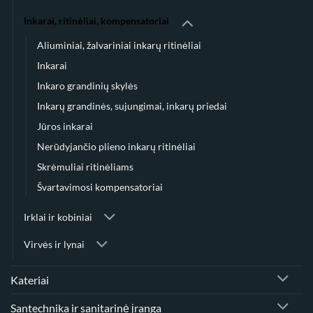
Inkarai, ritinėliai, kompensatoriai
Aliuminiai, žalvariniai inkarų ritinėliai
Inkarai
Inkaro grandinių skylės
Inkarų grandinės, sujungimai, inkarų priedai
Jūros inkarai
Nerūdyjančio plieno inkarų ritinėliai
Skrėmuliai ritinėliams
Švartavimosi kompensatoriai
Irklai ir kobiniai
Virvės ir lynai
Kateriai
Santechnika ir sanitarinė įranga