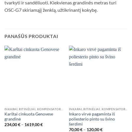
tvarkyti ir sandėliuoti. Kiekvienas grandinės metras turi
OSC-G7 skiriamąjį ženklą, užtikrinantį kokybę.
PANAŠŪS PRODUKTAI
INKARAI, RITINĖLIAI, KOMPENSATORIAI
INKARAI, RITINĖLIAI, KOMPENSATORIAI
Karštai cinkuota Genovese
Inkaro virvė pagaminta iš
grandinė
poliesterio pinto su švino
šerdimi
Price
234,00
€
–
1619,00
€
range:
Price
70,00
€
–
120,00
€
234,00 €