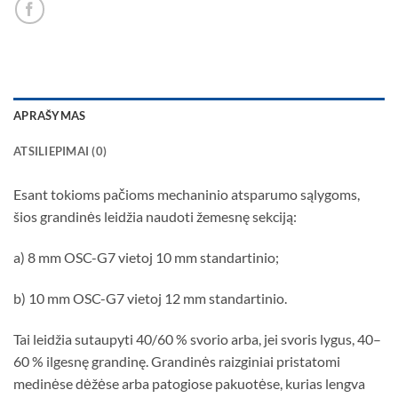
APRAŠYMAS
ATSILIEPIMAI (0)
Esant tokioms pačioms mechaninio atsparumo sąlygoms,
šios grandinės leidžia naudoti žemesnę sekciją:
a) 8 mm OSC-G7 vietoj 10 mm standartinio;
b) 10 mm OSC-G7 vietoj 12 mm standartinio.
Tai leidžia sutaupyti 40/60 % svorio arba, jei svoris lygus, 40–
60 % ilgesnę grandinę. Grandinės raizginiai pristatomi
medinėse dėžėse arba patogiose pakuotėse, kurias lengva