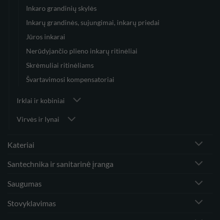
Inkaro grandinių skylės
Inkarų grandinės, sujungimai, inkarų priedai
Jūros inkarai
Nerūdyjančio plieno inkarų ritinėliai
Skrėmuliai ritinėliams
Švartavimosi kompensatoriai
Irklai ir kobiniai
Virvės ir lynai
Kateriai
Santechnika ir sanitarinė įranga
Saugumas
Stovyklavimas