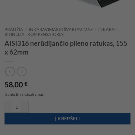
PRADŽIA
/
INKARAVIMAS IR ŠVARTAVIMAS
/
INKARAI,
RITINĖLIAI, KOMPENSATORIAI
AISI316 nerūdijančio plieno ratukas, 155
x 62mm
58,00
€
Išankstinis užsakymas
produkto kiekis: AISI316 nerūdijančio plieno ratukas, 155 x 62mm
Į KREPŠELĮ