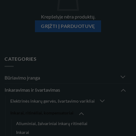
Krepšelyje nėra produktų.
GRĮŽTI Į PARDUOTUVĘ
CATEGORIES
Būriavimo įranga
Inkaravimas ir švartavimas
Elektrinės inkarų gervės, švartavimo varikliai
Inkarai, ritinėliai, kompensatoriai
Aliuminiai, žalvariniai inkarų ritinėliai
Inkarai