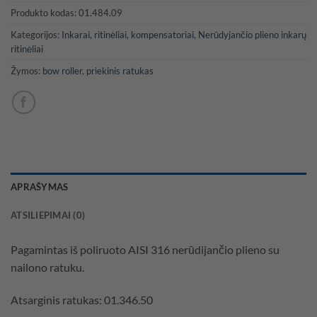
Produkto kodas:
01.484.09
Kategorijos:
Inkarai, ritinėliai, kompensatoriai
,
Nerūdyjančio plieno inkarų
ritinėliai
Žymos:
bow roller
,
priekinis ratukas
APRAŠYMAS
ATSILIEPIMAI (0)
Pagamintas iš poliruoto AISI 316 nerūdijančio plieno su
nailono ratuku.
Atsarginis ratukas: 01.346.50