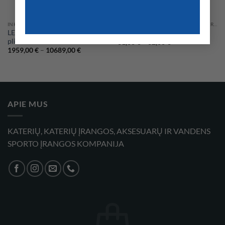
INKARAI
INKARAI, RITINĖLIAI, KOMPENSATORIAI
LEWMAR Delta® nerūdijančio
Inkaro pasukama jungtis
plieno inkaras
Price
31,00
€
–
62,00
€
range:
Price
1959,00
€
–
10689,00
€
31,00 €
range:
through
1959,00 €
62,00 €
through
10689,00 €
APIE MUS
KATERIŲ, KATERIŲ ĮRANGOS, AKSESUARŲ IR VANDENS
SPORTO ĮRANGOS KOMPANIJA