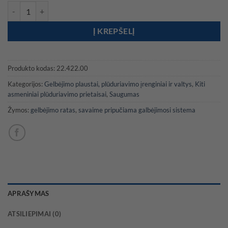
produkto kiekis: DAN BUOY savaime pripučiama MOB sistema
Į KREPŠELĮ
Produkto kodas:
22.422.00
Kategorijos:
Gelbėjimo plaustai, plūduriavimo įrenginiai ir valtys
,
Kiti
asmeniniai plūduriavimo prietaisai
,
Saugumas
Žymos:
gelbėjimo ratas
,
savaime pripučiama galbėjimosi sistema
APRAŠYMAS
ATSILIEPIMAI (0)