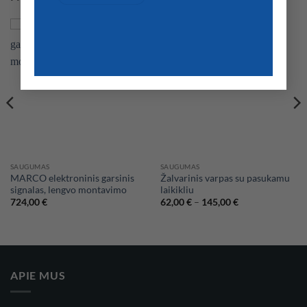
SAUGUMAS
SAUGUMAS
MARCO elektroninis garsinis
Žalvarinis varpas su pasukamu
signalas, lengvo montavimo
laikikliu
Price
724,00
€
62,00
€
–
145,00
€
range:
62,00 €
through
145,00 €
APIE MUS