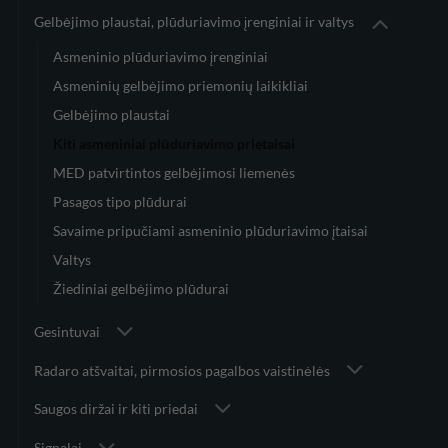
Gelbėjimo plaustai, plūduriavimo įrenginiai ir valtys
Asmeninio plūduriavimo įrenginiai
Asmeninių gelbėjimo priemonių laikikliai
Gelbėjimo plaustai
Kiti asmeniniai plūduriavimo prietaisai
MED patvirtintos gelbėjimosi liemenės
Pasagos tipo plūdurai
Savaime pripučiami asmeninio plūduriavimo įtaisai
Valtys
Žiediniai gelbėjimo plūdurai
Gesintuvai
Radaro atšvaitai, pirmosios pagalbos vaistinėlės
Saugos diržai ir kiti priedai
Signalai