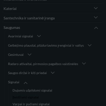
Kateriai
Santechnika ir sanitarinė įranga
Saugumas
Avariniai signalai
Gelbėjimo plaustai, plūduriavimo įrenginiai ir valtys
Gesintuvai
Radaro atšvaitai, pirmosios pagalbos vaistinėlės
Saugos diržai ir kiti priedai
Signalai
Dujomis užpildomi signalai
Įleidžiami signalai
Varpai ir pučiami signalai