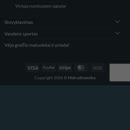
Viršuje montuojami signalai
Stovyklavimas
Vandens sportas
Vėjo greičio matuokliai ir priedai
Visa
PayPal
Stripe
MasterCard
Cash
On
Copyright 2026 ©
Hidrodinamika
Delivery
Šioje svetainėje naudojami slapukai, kad galėtumėte geriau
naršyti. Naršydami šioje svetainėje sutinkate su slapukų
naudojimu.
PRIIMTI