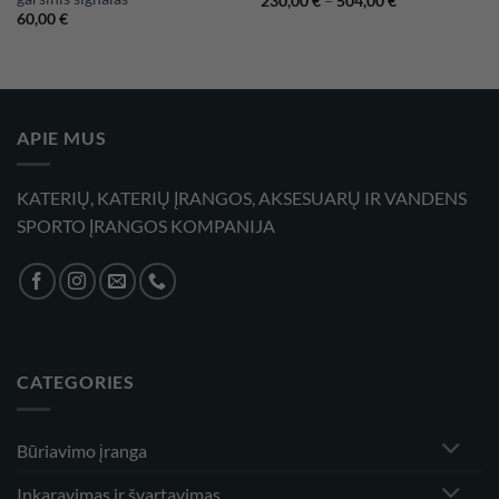
230,00
€
–
504,00
€
range:
60,00
€
230,00 €
through
504,00 €
APIE MUS
KATERIŲ, KATERIŲ ĮRANGOS, AKSESUARŲ IR VANDENS
SPORTO ĮRANGOS KOMPANIJA
CATEGORIES
Būriavimo įranga
Inkaravimas ir švartavimas