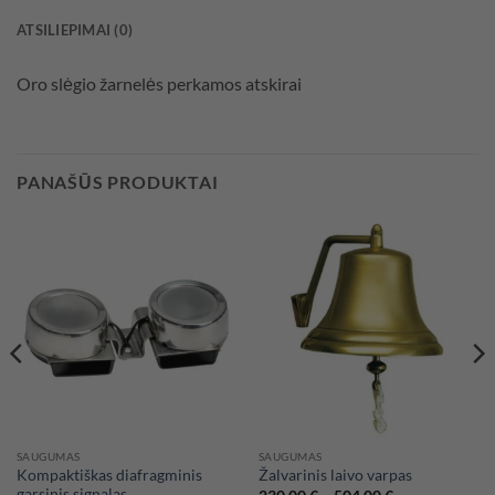
ATSILIEPIMAI (0)
Oro slėgio žarnelės perkamos atskirai
PANAŠŪS PRODUKTAI
SAUGUMAS
SAUGUMAS
Kompaktiškas diafragminis
Žalvarinis laivo varpas
garsinis signalas
Price