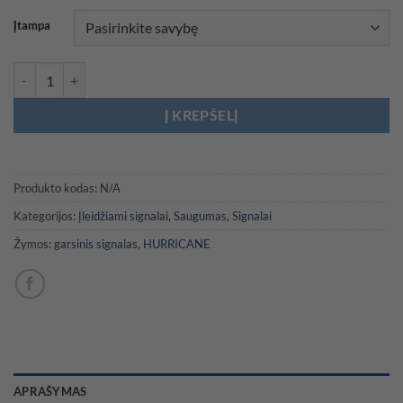
92,00 €
Įtampa
produkto kiekis: Elektropneumatinis HURRICANE garsinis signalas s
Į KREPŠELĮ
Produkto kodas:
N/A
Kategorijos:
Įleidžiami signalai
,
Saugumas
,
Signalai
Žymos:
garsinis signalas
,
HURRICANE
APRAŠYMAS