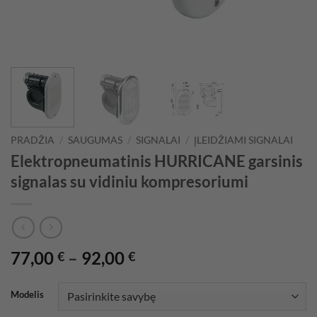
PRADŽIA
/
SAUGUMAS
/
SIGNALAI
/
ĮLEIDŽIAMI SIGNALAI
Elektropneumatinis HURRICANE garsinis
signalas su vidiniu kompresoriumi
Price
77,00
–
92,00
€
€
range:
77,00 €
Modelis
through