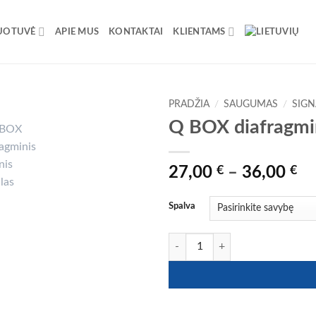
UOTUVĖ
APIE MUS
KONTAKTAI
KLIENTAMS
PRADŽIA
/
SAUGUMAS
/
SIGN
Q BOX diafragmini
Pr
27,00
€
–
36,00
€
ra
27
Spalva
th
36
produkto kiekis: Q BOX diafragmini