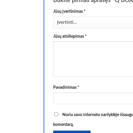
Būkite pirmas aprašęs “Q BOX 
Jūsų įvertinimas
*
Jūsų atsiliepimas
*
Pavadinimas
*
Noriu savo interneto naršyklėje išsaugoti
komentarą.