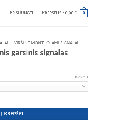
0
PRISIJUNGTI
KREPŠELIS /
0,00
€
ALAI
/
VIRŠUJE MONTUOJAMI SIGNALAI
s garsinis signalas
ice
nge:
IŠVALYTI
,00 €
rough
,00 €
s garsinis signalas
Į KREPŠELĮ