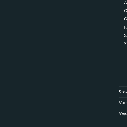
A
G
G
R
S
S
Sto
Van
Vėjo