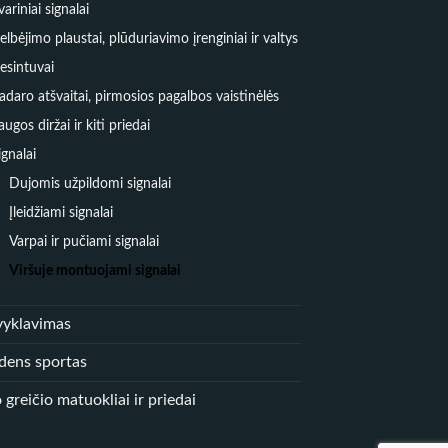
variniai signalai
elbėjimo plaustai, plūduriavimo įrenginiai ir valtys
esintuvai
adaro atšvaitai, pirmosios pagalbos vaistinėlės
augos diržai ir kiti priedai
ignalai
Dujomis užpildomi signalai
Įleidžiami signalai
Varpai ir pučiami signalai
Viršuje montuojami signalai
vyklavimas
dens sportas
 greičio matuokliai ir priedai