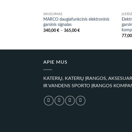
SAUGUMAS
ĮLEID
MARCO daugiafunkcinis elektroninis
Elek
garsinis signalas
garsin
komp
Price
340,00
€
–
365,00
€
range:
77,0
340,00 €
through
365,00 €
APIE MUS
KATERIŲ, KATERIŲ ĮRANGOS, AKSESUA
IR VANDENS SPORTO ĮRANGOS KOMPA