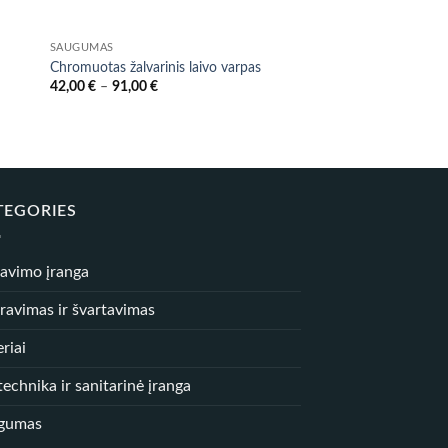
SAUGUMAS
ĮLEIDŽIAMI SIGNALAI
Įleidžiamas garso sign
Chromuotas žalvarinis laivo varpas
(pailgas/apvalus)
Price
42,00
€
–
91,00
€
range:
34,00
€
42,00 €
through
91,00 €
TEGORIES
iavimo įranga
ravimas ir švartavimas
riai
echnika ir sanitarinė įranga
gumas