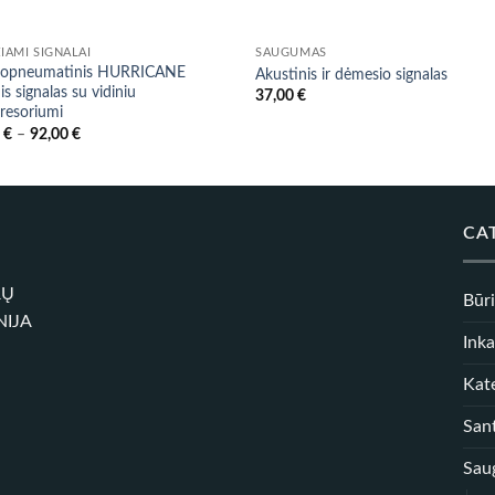
ŽIAMI SIGNALAI
SAUGUMAS
tropneumatinis HURRICANE
Akustinis ir dėmesio signalas
is signalas su vidiniu
37,00
€
resoriumi
Price
0
€
–
92,00
€
range:
77,00 €
through
92,00 €
CA
RŲ
Būr
NIJA
Inka
Kate
Sant
Sau