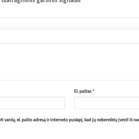
diafragminis garsinis signalas”
El. paštas
*
 vardą, el. pašto adresą ir interneto puslapį, kad jų nebereiktų įvesti iš nau