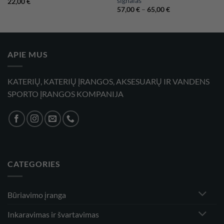
signalas
22,00
€
Price
57,00
€
–
65,00
€
range:
57,00 €
through
65,00 €
APIE MUS
KATERIŲ, KATERIŲ ĮRANGOS, AKSESUARŲ IR VANDENS
SPORTO ĮRANGOS KOMPANIJA
CATEGORIES
Būriavimo įranga
Inkaravimas ir švartavimas