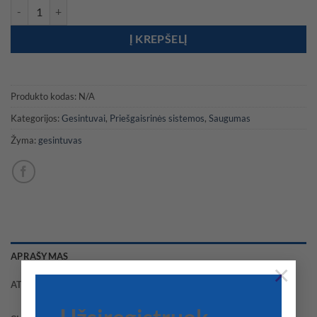
produkto kiekis: Gaisro prievadas su žarnos adapteriu
Į KREPŠELĮ
Produkto kodas:
N/A
Kategorijos:
Gesintuvai
,
Priešgaisrinės sistemos
,
Saugumas
Žyma:
gesintuvas
APRAŠYMAS
×
ATSILIEPIMAI (0)