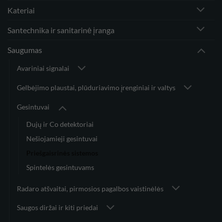
Kateriai
Santechnika ir sanitarinė įranga
Saugumas
Avariniai signalai
Gelbėjimo plaustai, plūduriavimo įrenginiai ir valtys
Gesintuvai
Dujų ir Co detektoriai
Nešiojamieji gesintuvai
Priešgaisrinės sistemos
Spintelės gesintuvams
Radaro atšvaitai, pirmosios pagalbos vaistinėlės
Saugos diržai ir kiti priedai