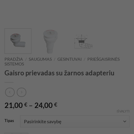
PRADŽIA
/
SAUGUMAS
/
GESINTUVAI
/
PRIEŠGAISRINĖS
SISTEMOS
Gaisro prievadas su žarnos adapteriu
Price
21,00
–
24,00
€
€
range:
IŠVALYTI
21,00 €
Tipas
through
24,00 €