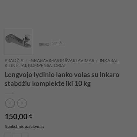
PRADŽIA
/
INKARAVIMAS IR ŠVARTAVIMAS
/
INKARAI,
RITINĖLIAI, KOMPENSATORIAI
Lengvojo lydinio lanko volas su inkaro
stabdžiu komplekte iki 10 kg
150,00
€
Išankstinis užsakymas
produkto kiekis: Lengvojo lydinio lanko volas su inkaro stabdžiu komp