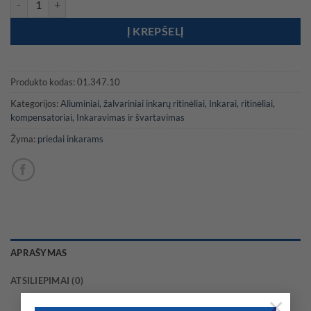
Į KREPŠELĮ
Produkto kodas:
01.347.10
Kategorijos:
Aliuminiai, žalvariniai inkarų ritinėliai
,
Inkarai, ritinėliai,
kompensatoriai
,
Inkaravimas ir švartavimas
Žyma:
priedai inkarams
APRAŠYMAS
ATSILIEPIMAI (0)
×