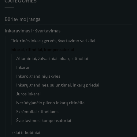
CATEGORIES
Būriavimo įranga
Inkaravimas ir švartavimas
Elektrinės inkarų gervės, švartavimo varikliai
Inkarai, ritinėliai, kompensatoriai
Aliuminiai, žalvariniai inkarų ritinėliai
Inkarai
Inkaro grandinių skylės
Inkarų grandinės, sujungimai, inkarų priedai
Jūros inkarai
Nerūdyjančio plieno inkarų ritinėliai
Skrėmuliai ritinėliams
Švartavimosi kompensatoriai
Irklai ir kobiniai