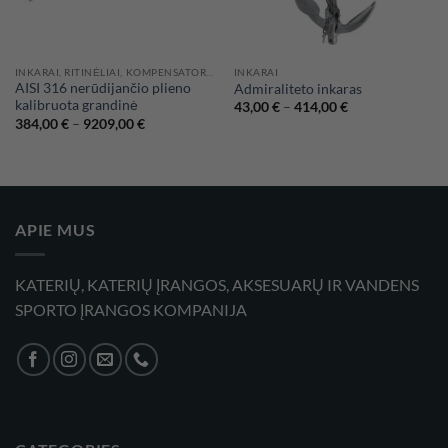
INKARAI, RITINĖLIAI, KOMPENSATORIAI
INKARAI
AISI 316 nerūdijančio plieno
Admiraliteto inkaras
kalibruota grandinė
Price
43,00
€
–
414,00
€
range:
Price
384,00
€
–
9209,00
€
43,00 €
range:
through
384,00 €
414,00 €
through
9209,00 €
APIE MUS
KATERIŲ, KATERIŲ ĮRANGOS, AKSESUARŲ IR VANDENS
SPORTO ĮRANGOS KOMPANIJA